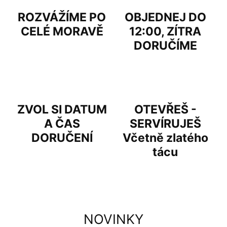
b
ROZVÁŽÍME PO
OBJEDNEJ DO
l
CELÉ MORAVĚ
12:00, ZÍTRA
o
DORUČÍME
ž
e
n
é
m
ZVOL SI DATUM
OTEVŘEŠ -
í
A ČAS
SERVÍRUJEŠ
s
DORUČENÍ
Včetně zlatého
y
tácu
a
j
i
n
NOVINKY
é