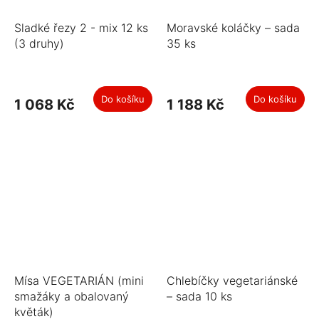
Sladké řezy 2 - mix 12 ks
Moravské koláčky – sada
(3 druhy)
35 ks
Do košíku
Do košíku
1 068 Kč
1 188 Kč
Mísa VEGETARIÁN (mini
Chlebíčky vegetariánské
smažáky a obalovaný
– sada 10 ks
květák)