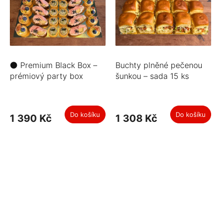
⚫ Premium Black Box –
Buchty plněné pečenou
prémiový party box
šunkou – sada 15 ks
Do košíku
Do košíku
1 390 Kč
1 308 Kč