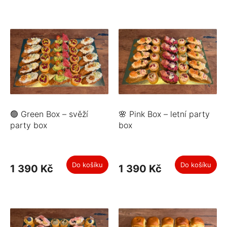
l
a
h
ů
d
k
y
-
🟢 Green Box – svěží
🌸 Pink Box – letní party
D
party box
box
é
s
i
Do košíku
Do košíku
1 390 Kč
1 390 Kč