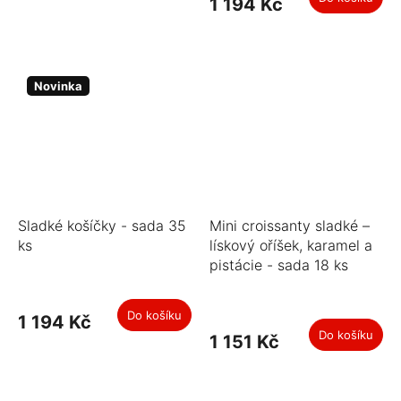
1 194 Kč
Novinka
Sladké košíčky - sada 35
Mini croissanty sladké –
ks
lískový oříšek, karamel a
pistácie - sada 18 ks
Do košíku
1 194 Kč
Do košíku
1 151 Kč