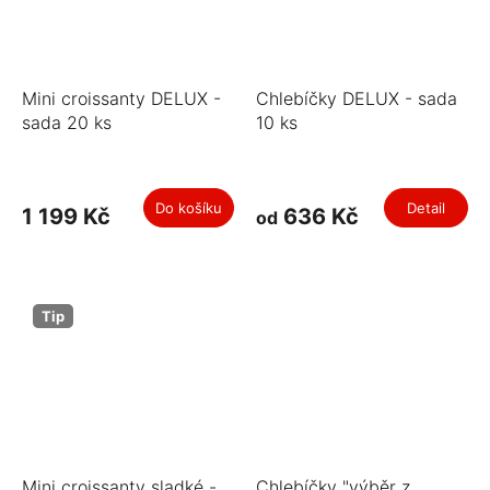
Mini croissanty DELUX -
Chlebíčky DELUX - sada
sada 20 ks
10 ks
Do košíku
Detail
1 199 Kč
636 Kč
od
Tip
Mini croissanty sladké -
Chlebíčky "výběr z