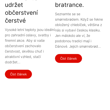
udržet
bratrance.
občerstvení
Seznamte se se
čerstvé
smørrebrødem. Když se řekne
obložený chlebíček, většina z
Vysoké letní teploty jsou ideální
nás si vybaví českou klasiku.
pro zahradní oslavy, svatby i
Jen málokdo ale ví, že
firemní akce. Aby si vaše
podobnou tradici mají i
občerstvení zachovalo
Dánové. Jejich smørrebrød...
čerstvost, skvělou chuť i
atraktivní vzhled, stačí
Číst článek
dodržet...
Číst článek