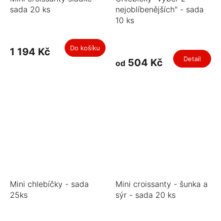
sada 20 ks
nejoblíbenějších" - sada
10 ks
Do košíku
1 194 Kč
Detail
504 Kč
od
Mini chlebíčky - sada
Mini croissanty - šunka a
25ks
sýr - sada 20 ks