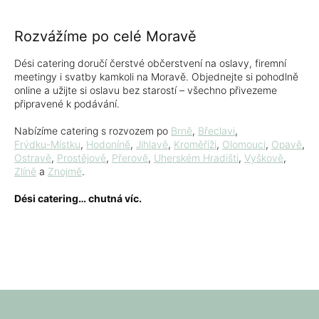
Rozvážíme po celé Moravě
Dési catering doručí čerstvé občerstvení na oslavy, firemní
meetingy i svatby kamkoli na Moravě. Objednejte si pohodlně
online a užijte si oslavu bez starostí – všechno přivezeme
připravené k podávání.
Nabízíme catering s rozvozem po
Brně
,
Břeclavi
,
Frýdku-Místku
,
Hodoníně
,
Jihlavě
,
Kroměříži
,
Olomouci
,
Opavě
,
Ostravě
,
Prostějově
,
Přerově
,
Uherském Hradišti
,
Vyškově
,
Zlíně
a
Znojmě
.
Dési catering… chutná víc.
Z
á