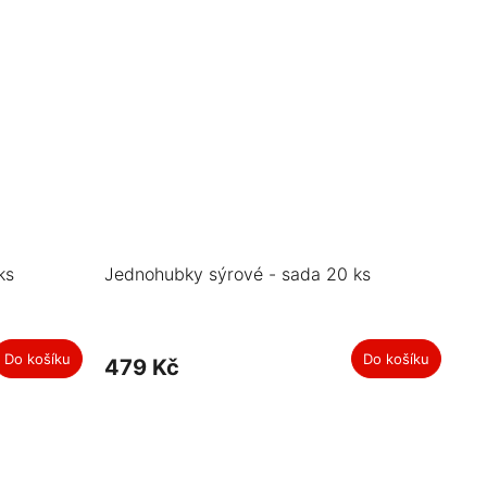
ks
Jednohubky sýrové - sada 20 ks
Do košíku
Do košíku
479 Kč