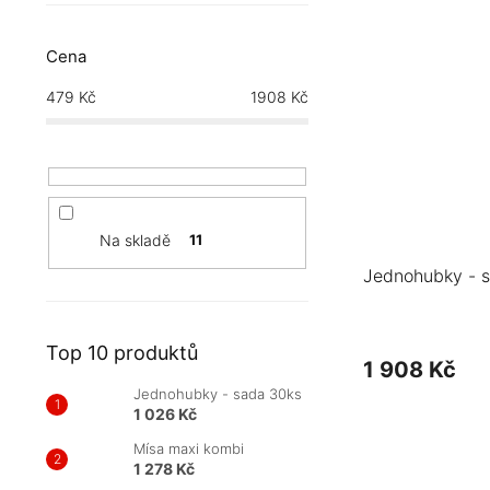
Cena
479
Kč
1908
Kč
Na skladě
11
Jednohubky - 
Top 10 produktů
1 908 Kč
Jednohubky - sada 30ks
1 026 Kč
Mísa maxi kombi
1 278 Kč