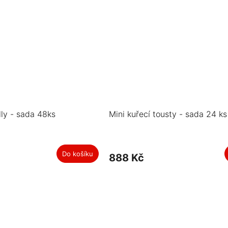
lly - sada 48ks
Mini kuřecí tousty - sada 24 ks
Do košíku
888 Kč
O
v
l
á