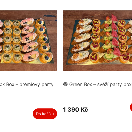
k Box – prémiový party
🟢 Green Box – svěží party box
1 390 Kč
Do košíku