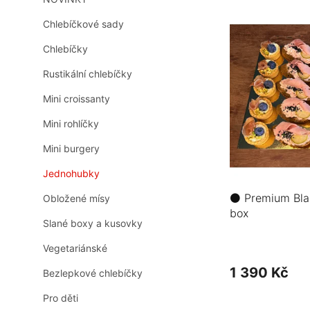
V
n
ý
n
Chlebíčkové sady
p
í
i
Chlebíčky
p
s
a
Rustikální chlebíčky
p
n
r
e
Mini croissanty
o
l
d
Mini rohlíčky
u
Mini burgery
k
t
Jednohubky
ů
⚫ Premium Blac
Obložené mísy
box
Slané boxy a kusovky
Vegetariánské
1 390 Kč
Bezlepkové chlebíčky
Pro děti