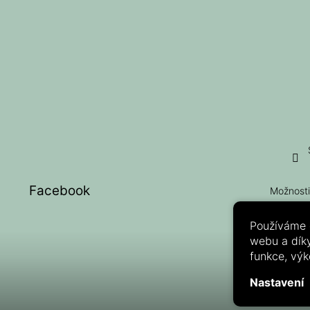
í
Facebook
Možnosti
Používáme 
webu a díky
funkce, výk
Nastavení