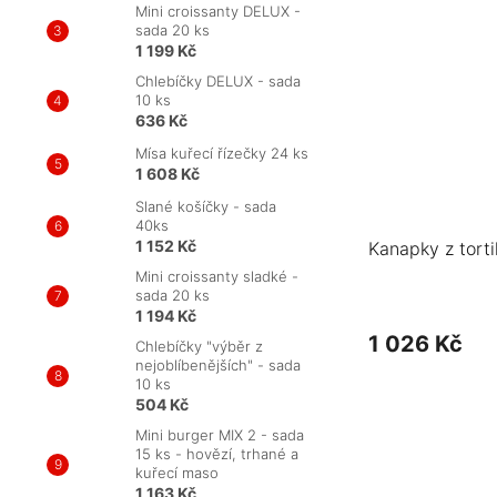
Mini croissanty DELUX -
sada 20 ks
1 199 Kč
Chlebíčky DELUX - sada
10 ks
636 Kč
Mísa kuřecí řízečky 24 ks
1 608 Kč
Slané košíčky - sada
40ks
1 152 Kč
Kanapky z torti
Mini croissanty sladké -
sada 20 ks
1 194 Kč
1 026 Kč
Chlebíčky "výběr z
nejoblíbenějších" - sada
10 ks
504 Kč
Mini burger MIX 2 - sada
15 ks - hovězí, trhané a
kuřecí maso
1 163 Kč