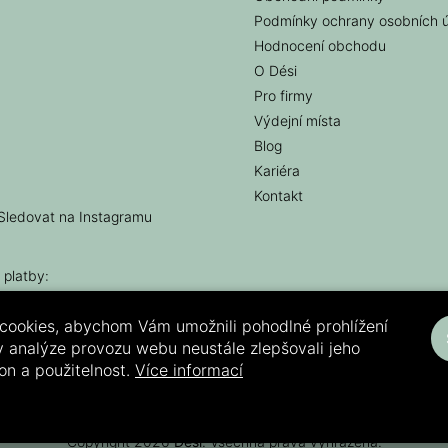
Podmínky ochrany osobních 
Hodnocení obchodu
O Dési
Pro firmy
Výdejní místa
Blog
Kariéra
Kontakt
Sledovat na Instagramu
 platby:
cookies, abychom Vám umožnili pohodlné prohlížení
 analýze provozu webu neustále zlepšovali jeho
on a použitelnost.
Více informací
Copyright 2026
Dési
. Všechna práva vyhrazena.