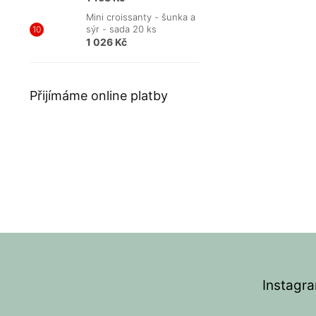
Mini croissanty - šunka a
sýr - sada 20 ks
1 026 Kč
Přijímáme online platby
Z
á
p
Instagr
a
t