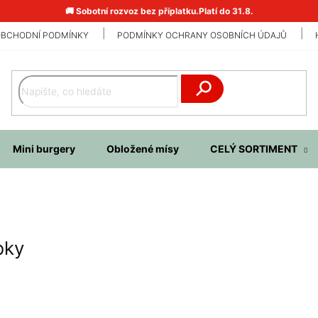
🚚 Sobotní rozvoz bez příplatku.Platí do 31.8.
BCHODNÍ PODMÍNKY
PODMÍNKY OCHRANY OSOBNÍCH ÚDAJŮ
Hledat
Mini burgery
Obložené mísy
CELÝ SORTIMENT
bky