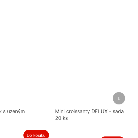
Další
produkt
k s uzeným
Mini croissanty DELUX - sada
20 ks
Do košíku