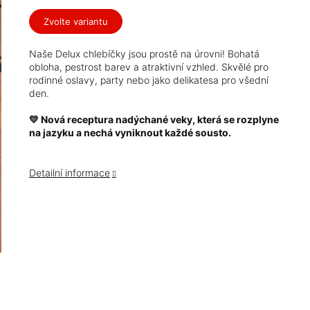
Měrná
cena:
Zvolte variantu
Naše Delux chlebíčky jsou prostě na úrovni! Bohatá
obloha, pestrost barev a atraktivní vzhled. Skvělé pro
rodinné oslavy, party nebo jako delikatesa pro všední
den.
💛 Nová receptura nadýchané veky, která se rozplyne
na jazyku a nechá vyniknout každé sousto.
Detailní informace