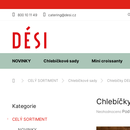
Přejít
na
obsah
O
800 10 11 49
catering@desi.cz
NOVINKY
Chlebíčkové sady
Mini croissanty
Domů
CELÝ SORTIMENT
Chlebíčkové sady
Chlebíčky DEL
P
Chlebíčk
Přeskočit
o
Kategorie
kategorie
s
Průměrné
Pod
Neohodnoceno
t
hodnocení
CELÝ SORTIMENT
r
produktu
a
je
NOVINKY