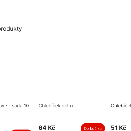
produkty
ové - sada 10
Chlebíček delux
Chlebíče
64 Kč
51 Kč
Do košíku