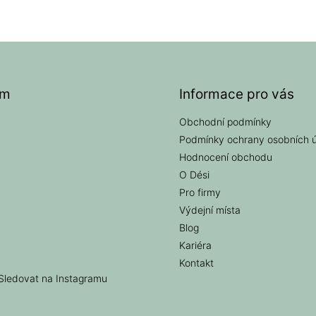
am
Informace pro vás
Obchodní podmínky
Podmínky ochrany osobních 
Hodnocení obchodu
O Dési
Pro firmy
Výdejní místa
Blog
Kariéra
Kontakt
Sledovat na Instagramu