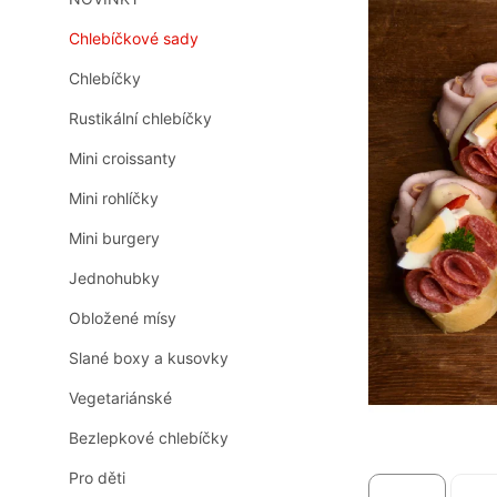
n
0,0
z
n
Chlebíčkové sady
5
í
hvězdiček.
Chlebíčky
p
a
Rustikální chlebíčky
n
e
Mini croissanty
l
Mini rohlíčky
Mini burgery
Jednohubky
Obložené mísy
Slané boxy a kusovky
Vegetariánské
Bezlepkové chlebíčky
Pro děti