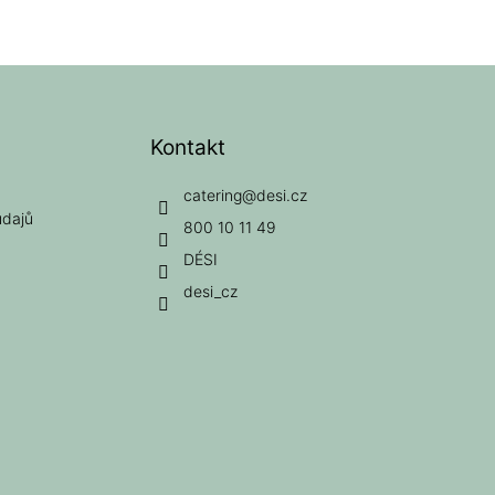
Kontakt
catering
@
desi.cz
údajů
800 10 11 49
DÉSI
desi_cz