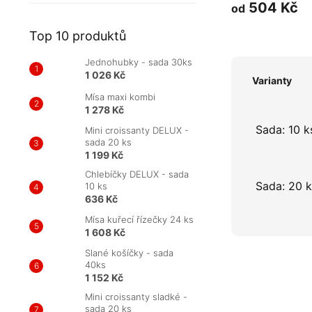
504 Kč
od
Top 10 produktů
Jednohubky - sada 30ks
1 026 Kč
Varianty
Mísa maxi kombi
1 278 Kč
Sada: 10 k
Mini croissanty DELUX -
sada 20 ks
1 199 Kč
Chlebíčky DELUX - sada
Sada: 20 k
10 ks
636 Kč
Mísa kuřecí řízečky 24 ks
1 608 Kč
Slané košíčky - sada
40ks
1 152 Kč
Mini croissanty sladké -
sada 20 ks