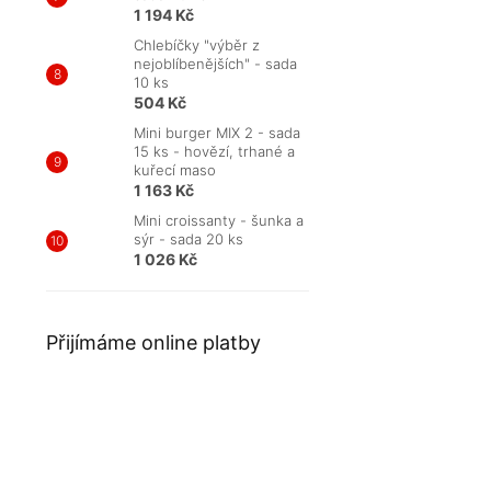
1 194 Kč
Chlebíčky "výběr z
nejoblíbenějších" - sada
10 ks
504 Kč
Mini burger MIX 2 - sada
15 ks - hovězí, trhané a
kuřecí maso
1 163 Kč
Mini croissanty - šunka a
sýr - sada 20 ks
1 026 Kč
Přijímáme online platby