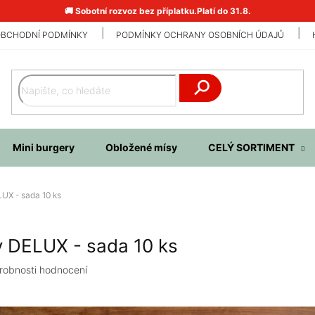
🚚 Sobotní rozvoz bez příplatku.Platí do 31.8.
BCHODNÍ PODMÍNKY
PODMÍNKY OCHRANY OSOBNÍCH ÚDAJŮ
Hledat
Mini burgery
Obložené mísy
CELÝ SORTIMENT
UX - sada 10 ks
y DELUX - sada 10 ks
robnosti hodnocení