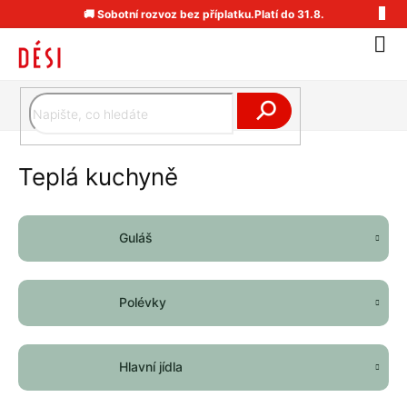
Přejít
🚚 Sobotní rozvoz bez příplatku.Platí do 31.8.
na
obsah
Náku
koší
Hledat
Teplá kuchyně
Guláš
Polévky
Hlavní jídla