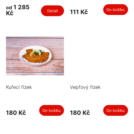
ů
1 285
od
Do košíku
Detail
111 Kč
Kč
Kuřecí řízek
Vepřový řízek
Do košíku
Do košíku
180 Kč
180 Kč