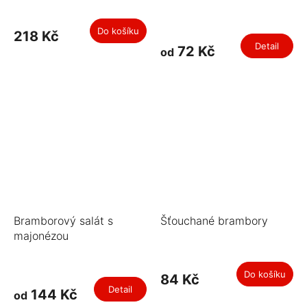
Do košíku
218 Kč
Detail
72 Kč
od
Bramborový salát s
Šťouchané brambory
majonézou
Do košíku
84 Kč
Detail
144 Kč
od