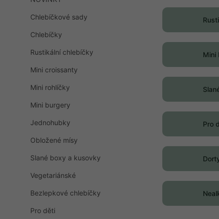
n
n
Chlebíčkové sady
Rusti
í
Chlebíčky
p
a
Rustikální chlebíčky
Mini
n
e
Mini croissanty
l
Mini rohlíčky
Slan
Mini burgery
Jednohubky
Pro d
Obložené mísy
Slané boxy a kusovky
Dort
Vegetariánské
Bezlepkové chlebíčky
Neal
Pro děti