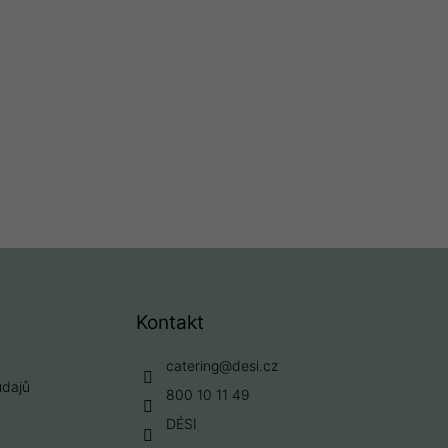
Kontakt
catering
@
desi.cz
údajů
800 10 11 49
DÉSI