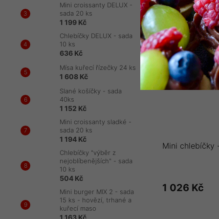
Mini croissanty DELUX -
sada 20 ks
1 199 Kč
Chlebíčky DELUX - sada
10 ks
636 Kč
Mísa kuřecí řízečky 24 ks
1 608 Kč
Slané košíčky - sada
40ks
1 152 Kč
Mini croissanty sladké -
sada 20 ks
1 194 Kč
Mini chlebíčky 
Chlebíčky "výběr z
nejoblíbenějších" - sada
10 ks
504 Kč
1 026 Kč
Mini burger MIX 2 - sada
15 ks - hovězí, trhané a
kuřecí maso
1 163 Kč