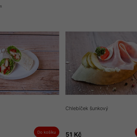
m
Chlebíček šunkový
Do košíku
51 Kč