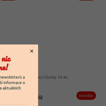
nic
ne!
 newsletterů a
Mísa kuřecí řízečky 24 ks
ší informace o
a aktuálních
.
Do košíku
Do košíku
1 608 Kč