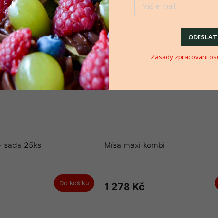
ODESLAT
Zásady zpracování os
- sada 25ks
Mísa maxi kombi
Do košíku
1 278 Kč