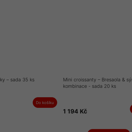
ky – sada 35 ks
Mini croissanty – Bresaola & s
kombinace - sada 20 ks
Do košíku
1 194 Kč