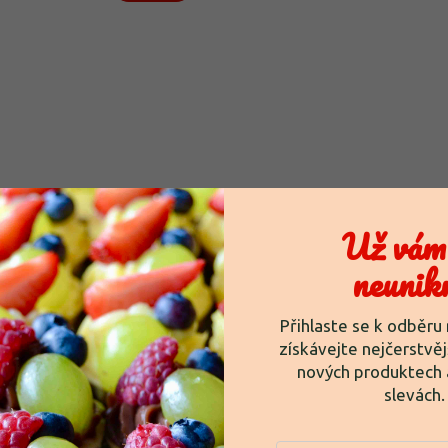
Už vám 
neunik
Přihlaste se k odběru
zeným
Chlebíček sýrový
získávejte nejčerstvěj
nových produktech 
slevách
Do košíku
51 Kč