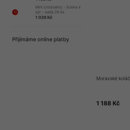
Mini croissanty - šunka a
sýr - sada 20 ks
1 026 Kč
Přijímáme online platby
Moravské koláč
1 188 Kč