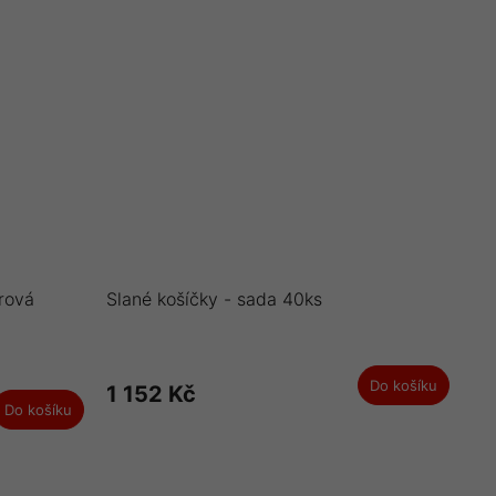
ýrová
Slané košíčky - sada 40ks
Do košíku
1 152 Kč
Do košíku