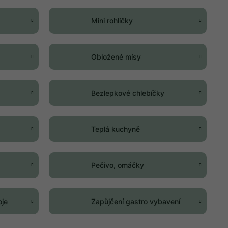
Mini rohlíčky
Obložené mísy
Bezlepkové chlebíčky
Teplá kuchyně
Pečivo, omáčky
oje
Zapůjčení gastro vybavení