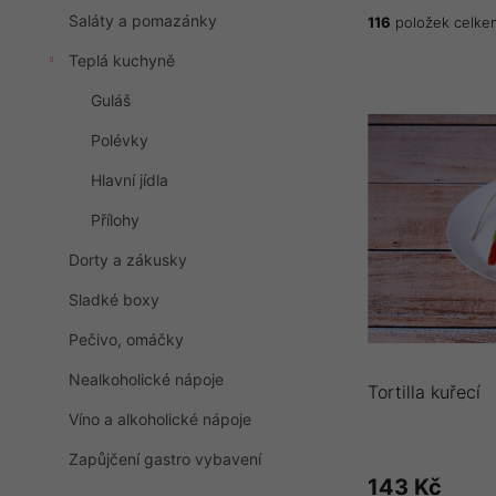
Saláty a pomazánky
116
položek celke
Teplá kuchyně
V
ý
Guláš
p
Polévky
i
s
Hlavní jídla
p
r
Přílohy
o
Dorty a zákusky
d
u
Sladké boxy
k
Pečivo, omáčky
t
ů
Nealkoholické nápoje
Tortilla kuřecí
Víno a alkoholické nápoje
Zapůjčení gastro vybavení
143 Kč