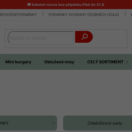
🚚 Sobotní rozvoz bez příplatku.Platí do 31.8.
BCHODNÍ PODMÍNKY
PODMÍNKY OCHRANY OSOBNÍCH ÚDAJŮ
Hledat
Mini burgery
Obložené mísy
CELÝ SORTIMENT
INKY
Chlebíčkové sady