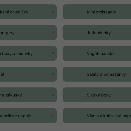
kální chlebíčky
Mini croissanty
 burgery
Jednohubky
é boxy a kusovky
Vegetariánské
ěti
Saláty a pomazánky
y a zákusky
Sladké boxy
koholické nápoje
Víno a alkoholické náp