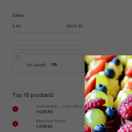
Cena
6
Kč
6000
Kč
Na skladě
115
Top 10 produktů
Chlebíček s u
Jednohubky - sada 30ks
1 026 Kč
51 Kč
Mísa maxi kombi
1 278 Kč