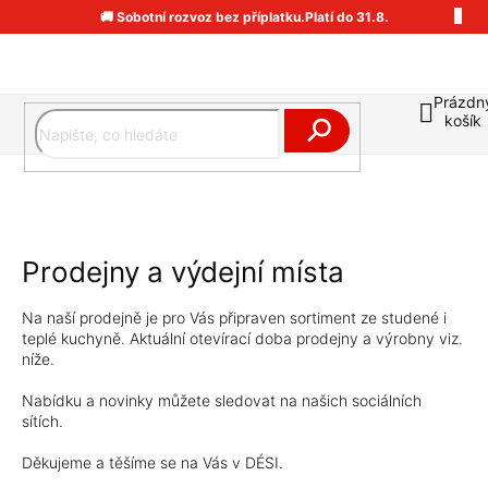
Přejít
🚚 Sobotní rozvoz bez příplatku.Platí do 31.8.
na
obsah
Prázdn
Náku
košík
koší
Hledat
Prodejny a výdejní místa
Na naší prodejně je pro Vás připraven sortiment ze studené i
teplé kuchyně. Aktuální otevírací doba prodejny a výrobny viz.
níže.
Nabídku a novinky můžete sledovat na našich sociálních
sítích.
Děkujeme a těšíme se na Vás v DÉSI.