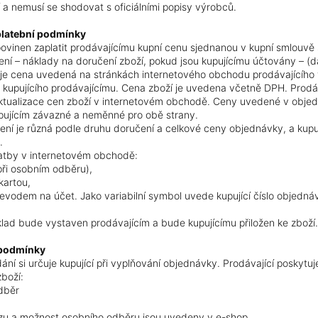
í a nemusí se shodovat s oficiálními popisy výrobců.
 platební podmínky
 povinen zaplatit prodávajícímu kupní cenu sjednanou v kupní smlouvě 
ní – náklady na doručení zboží, pokud jsou kupujícímu účtovány – (dá
je cena uvedená na stránkách internetového obchodu prodávajícího 
kupujícího prodávajícímu. Cena zboží je uvedena včetně DPH. Prodáv
tualizace cen zboží v internetovém obchodě. Ceny uvedené v objedn
pujícím závazné a neměnné pro obě strany.
ní je různá podle druhu doručení a celkové ceny objednávky, a kupující
.
atby v internetovém obchodě:
při osobním odběru),
kartou,
řevodem na účet. Jako variabilní symbol uvede kupující číslo objedná
ad bude vystaven prodávajícím a bude kupujícímu přiložen ke zboží
 podmínky
ní si určuje kupující při vyplňování objednávky. Prodávající poskytu
zboží:
dběr
zu a možnost osobního odběru jsou uvedeny v e-shop.