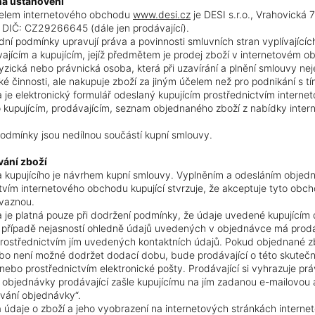
ná ustanovení
elem internetového obchodu
www.desi.cz
je DESI s.r.o., Vrahovická 7
, DIČ: CZ
29266645
(dále jen prodávající).
ní podmínky upravují práva a povinnosti smluvních stran vyplívající
ajícím a kupujícím, jejíž předmětem je prodej zboží v internetovém o
 fyzická nebo právnická osoba, která při uzavírání a plnění smlouvy ne
ké činnosti, ale nakupuje zboží za jiným účelem než pro podnikání s t
je elektronický formulář odeslaný kupujícím prostřednictvím intern
 kupujícím, prodávajícím, seznam objednaného zboží z nabídky inte
dmínky jsou nedílnou součástí kupní smlouvy.
vání zboží
 kupujícího je návrhem kupní smlouvy. Vyplněním a odesláním obje
tvím internetového obchodu kupující stvrzuje, že akceptuje tyto ob
ávaznou.
je platná pouze při dodržení podmínky, že údaje uvedené kupujícím 
 případě nejasností ohledně údajů uvedených v objednávce má prodá
prostřednictvím jím uvedených kontaktních údajů. Pokud objednané 
o není možné dodržet dodací dobu, bude prodávající o této skutečno
 nebo prostřednictvím elektronické pošty. Prodávající si vyhrazuje pr
 objednávky prodávající zašle kupujícímu na jím zadanou e-mailovou a
ování objednávky“.
 údaje o zboží a jeho vyobrazení na internetových stránkách intern