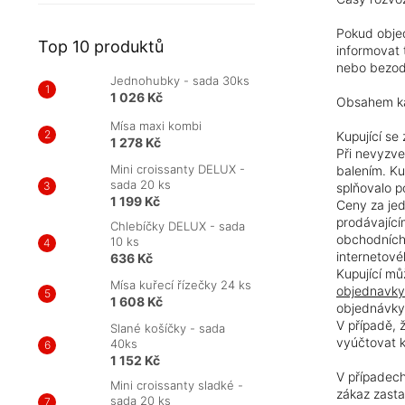
Pokud objed
Top 10 produktů
informovat 
nebo bezodk
Jednohubky - sada 30ks
1 026 Kč
Obsahem kaž
Mísa maxi kombi
Kupující se
1 278 Kč
Při nevyzve
Mini croissanty DELUX -
balením. Ku
sada 20 ks
splňovalo 
1 199 Kč
Ceny za jed
prodávajíc
Chlebíčky DELUX - sada
obchodních 
10 ks
internetové
636 Kč
Kupující mů
Mísa kuřecí řízečky 24 ks
objednavky
1 608 Kč
objednávky
V případě, 
Slané košíčky - sada
vyúčtovat k
40ks
1 152 Kč
V případech
Mini croissanty sladké -
zákaz zasta
sada 20 ks