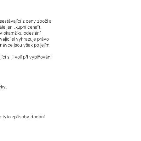
sestávající z ceny zboží a
le jen „kupní cena“).
v okamžiku odeslání
ající si vyhrazuje právo
ávce jsou však po jejím
 si ji volí při vyplňování
vky.
.
je tyto způsoby dodání