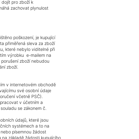
dojít pro zboží k
máhá zachovat plynulost
ištěno poškození, je kupující
a přiměřená sleva za zboží
které nebylo viditelné při
užitím výrobku e-mailem na
o porušení zboží nebudou
ání zboží.
áním v internetovém obchodě
vajícímu své osobní údaje
 doručení včetně PSČ).
 zpracovat v účetním a
v souladu se zákonem č.
obních údajů, které jsou
ačních systémech a to na
u nebo písemnou žádost
 na základě žádosti kupujícího