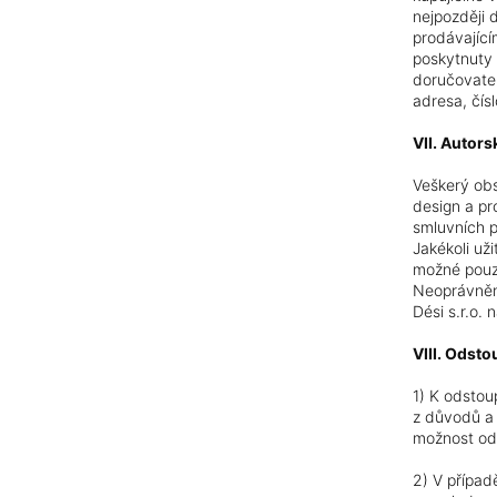
nejpozději 
prodávající
poskytnuty 
doručovatel
adresa, čísl
VII. Autors
Veškerý obs
design a pr
smluvních p
Jakékoli už
možné pouz
Neoprávněné
Dési s.r.o.
VIII. Odst
1) K odstou
z důvodů a 
možnost od
2) V případ