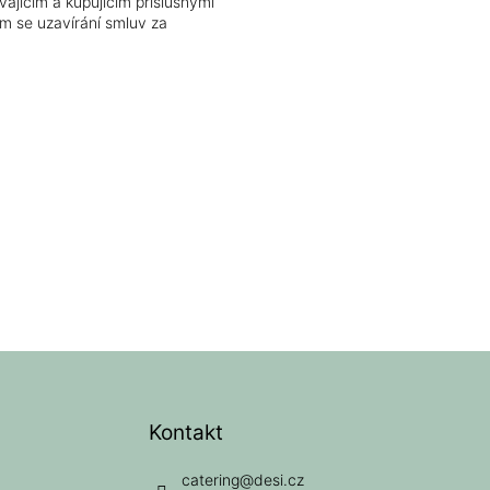
ajícím a kupujícím příslušnými
m se uzavírání smluv za
Kontakt
catering
@
desi.cz