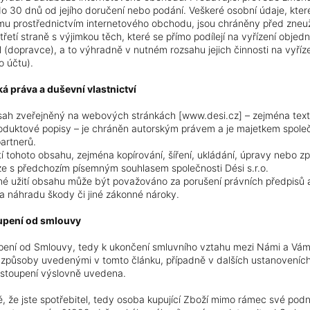
do 30 dnů od jejího doručení nebo podání. Veškeré osobní údaje, kter
mu prostřednictvím internetového obchodu, jsou chráněny před zneuž
třetí straně s výjimkou těch, které se přímo podílejí na vyřízení objed
 (dopravce), a to výhradně v nutném rozsahu jejich činnosti na vyříz
o účtu).
ká práva a duševní vlastnictví
ah zveřejněný na webových stránkách [www.desi.cz] – zejména texty,
oduktové popisy – je chráněn autorským právem a je majetkem společno
artnerů.
ití tohoto obsahu, zejména kopírování, šíření, ukládání, úpravy nebo z
e s předchozím písemným souhlasem společnosti Dési s.r.o.
 užití obsahu může být považováno za porušení právních předpisů a
 na náhradu škody či jiné zákonné nároky.
oupení od smlouvy
pení od Smlouvy, tedy k ukončení smluvního vztahu mezi Námi a Vámi
způsoby uvedenými v tomto článku, případně v dalších ustanoveních
stoupení výslovně uvedena.
ě, že jste spotřebitel, tedy osoba kupující Zboží mimo rámec své podn