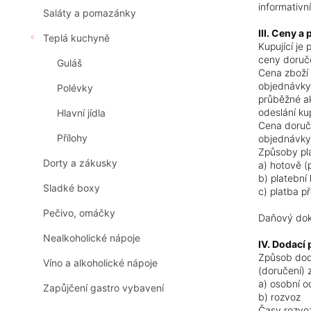
informativn
Saláty a pomazánky
III. Ceny a
Teplá kuchyně
Kupující je
ceny doruče
Guláš
Cena zboží 
objednávky 
Polévky
průběžné ak
odeslání ku
Hlavní jídla
Cena doruče
Přílohy
objednávky
Způsoby pl
Dorty a zákusky
a) hotově (
b) platební 
Sladké boxy
c) platba p
Pečivo, omáčky
Daňový dokl
Nealkoholické nápoje
IV. Dodací
Způsob dodá
Víno a alkoholické nápoje
(doručení) 
a) osobní o
Zapůjčení gastro vybavení
b) rozvoz
Časy rozvo