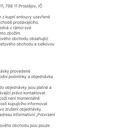
11, 798 11 Prostějov, IČ
ch z kupní smlouvy uzavřené
bchodě prodávajícího.
jedná v rámci své
ímto zbožím.
etového obchodu obsahující
rnetového obchodu a celkovou
dnávky provedené
chodní podmínky a objednávka
do objednávky jsou platné a
vající právo kontaktovat
zboží není momentálně
sti kupujícího informovat
ávo zrušení objednávky.
dresu informativní „Potvrzení
etového obchodu jsou pouze