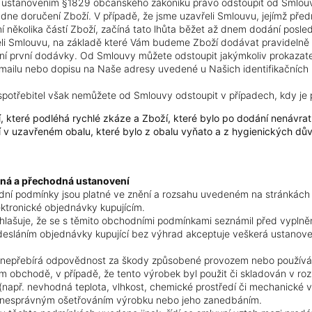
s ustanovením §1829 občanského zákoníku právo odstoupit od Smlou
dne doručení Zboží. V případě, že jsme uzavřeli Smlouvu, jejímž pře
 několika částí Zboží, začíná tato lhůta běžet až dnem dodání posledn
eli Smlouvu, na základě které Vám budeme Zboží dodávat pravidelně
í první dodávky. Od Smlouvy můžete odstoupit jakýmkoliv prokaza
mailu nebo dopisu na Naše adresy uvedené u Našich identifikačních 
 spotřebitel však nemůžete od Smlouvy odstoupit v případech, kdy j
, které podléhá rychlé zkáze a Zboží, které bylo po dodání nenávrat
 v uzavřeném obalu, které bylo z obalu vyňato a z hygienických důvo
čná a přechodná ustanovení
dní podmínky jsou platné ve znění a rozsahu uvedeném na stránkách
ektronické objednávky kupujícím.
ohlašuje, že se s těmito obchodními podmínkami seznámil před vyplně
desláním objednávky kupující bez výhrad akceptuje veškerá ustanov
í nepřebírá odpovědnost za škody způsobené provozem nebo použív
m obchodě, v případě, že tento výrobek byl použit či skladován v r
apř. nevhodná teplota, vlhkost, chemické prostředí či mechanické vl
nesprávným ošetřováním výrobku nebo jeho zanedbáním.