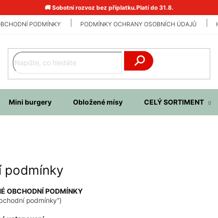
🚚 Sobotní rozvoz bez příplatku.Platí do 31.8.
BCHODNÍ PODMÍNKY
PODMÍNKY OCHRANY OSOBNÍCH ÚDAJŮ
Hledat
Mini burgery
Obložené mísy
CELÝ SORTIMENT
 podmínky
É OBCHODNÍ PODMÍNKY
obchodní podmínky“)