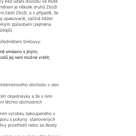
vy bez udání důvodu ve lhůtě
dmětem je několik druhů Zboží
í části Zboží, a v případě, že
 a opakovaně, začíná běžet
telným způsobem (zejména
údajů).
e předmětem Smlouvy:
ně smíseno s jiným;
dů jej není možné vrátit;
 internetového obchodu v den
ním objednávky a že s nimi
ení těchto obchodních
áním výrobku zakoupeného v
ozporu s pokyny stanovených
ivy prostředí) nebo za škody