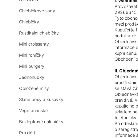
I. Všeobec
n
Provozovat
n
Chlebíčkové sady
29266645
í
Tyto obchod
Chlebíčky
p
mezi prodáv
Kupující je
a
Rustikální chlebíčky
podnikatels
n
Objednávka 
e
Mini croissanty
informace o
l
kupní cenu.
Mini rohlíčky
Obchodní po
Mini burgery
II. Objedná
Objednávka
Jednohubky
prostřednic
Obložené mísy
se stává z
Objednávka 
Slané boxy a kusovky
pravdivé. V
kupujícího 
Vegetariánské
skladem neb
telefonicky
Bezlepkové chlebíčky
Po odeslání
o zaregistr
Pro děti
Informace a