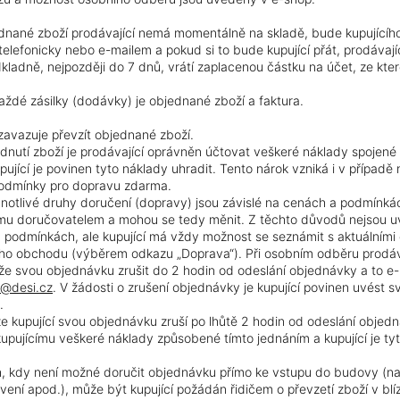
nané zboží prodávající nemá momentálně na skladě, bude kupujícího
telefonicky nebo e-mailem a pokud si to bude kupující přát, prodávají
ladně, nejpozději do 7 dnů, vrátí zaplacenou částku na účet, ze které
dé zásilky (dodávky) je objednané zboží a faktura.
 zavazuje převzít objednané zboží.
dnutí zboží je prodávající oprávněn účtovat veškeré náklady spojené
pující je povinen tyto náklady uhradit. Tento nárok vzniká i v případě
podmínky pro dopravu zdarma.
notlivé druhy doručení (dopravy) jsou závislé na cenách a podmínk
ímu doručovatelem a mohou se tedy měnit. Z těchto důvodů nejsou 
podmínkách, ale kupující má vždy možnost se seznámit s aktuálními
ho obchodu (výběrem odkazu „Doprava“). Při osobním odběru prodáva
že svou objednávku zrušit do 2 hodin od odeslání objednávky a to e
@desi.cz
. V žádosti o zrušení objednávky je kupující povinen uvést sv
.
že kupující svou objednávku zruší po lhůtě 2 hodin od odeslání objedn
upujícímu veškeré náklady způsobené tímto jednáním a kupující je tyt
, kdy není možné doručit objednávku přímo ke vstupu do budovy (na
vení apod.), může být kupující požádán řidičem o převzetí zboží v blí