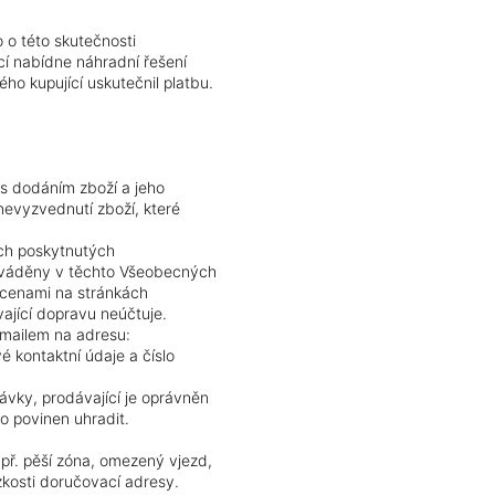
 o této skutečnosti
cí nabídne náhradní řešení
ho kupující uskutečnil platbu.
 s dodáním zboží a jeho
 nevyzvednutí zboží, které
ách poskytnutých
uváděny v těchto Všeobecných
 cenami na stránkách
jící dopravu neúčtuje.
-mailem na adresu:
é kontaktní údaje a číslo
ávky, prodávající je oprávněn
o povinen uhradit.
př. pěší zóna, omezený vjezd,
zkosti doručovací adresy.