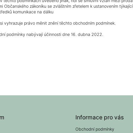
v těchto podmínkách uvedeno jinak, řídí se smluvní vztah mezi prodáv
i Občanského zákoníku se zvláštním zřetelem k ustanovením týkající
středků komunikace na dálku
 si vyhrazuje právo měnit znění těchto obchodním podmínek.
dní podmínky nabývají účinnosti dne 16. dubna 2022.
am
Informace pro vás
Obchodní podmínky