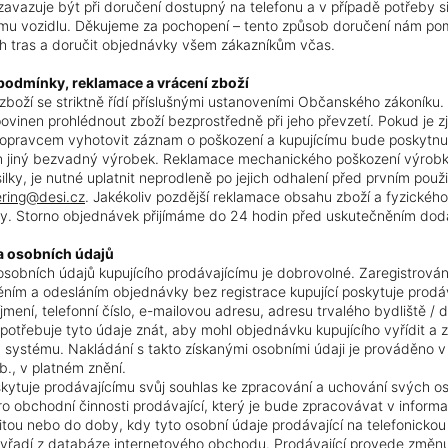
 zavazuje být při doručení dostupný na telefonu a v případě potřeby si 
mu vozidlu. Děkujeme za pochopení – tento způsob doručení nám po
h tras a doručit objednávky všem zákazníkům včas.
 podmínky, reklamace a vrácení zboží
boží se striktně řídí příslušnými ustanoveními Občanského zákoníku.
povinen prohlédnout zboží bezprostředně při jeho převzetí. Pokud je zj
opravcem vyhotovit záznam o poškození a kupujícímu bude poskytnut
jiný bezvadný výrobek. Reklamace mechanického poškození výrobku, 
silky, je nutné uplatnit neprodleně po jejich odhalení před prvním po
ering@desi.cz
. Jakékoliv pozdější reklamace obsahu zboží a fyzickéh
y. Storno objednávek přijímáme do 24 hodin před uskutečněním dod
a osobních údajů
osobních údajů kupujícího prodávajícímu je dobrovolné. Zaregistrov
ním a odesláním objednávky bez registrace kupující poskytuje prodá
íjmení, telefonní číslo, e-mailovou adresu, adresu trvalého bydliště /
 potřebuje tyto údaje znát, aby mohl objednávku kupujícího vyřídit a
 systému. Nakládání s takto získanými osobními údaji je prováděno 
., v platném znění.
skytuje prodávajícímu svůj souhlas ke zpracování a uchování svých os
o obchodní činnosti prodávající, který je bude zpracovávat v inform
tou nebo do doby, kdy tyto osobní údaje prodávající na telefonicko
vyřadí z databáze internetového obchodu. Prodávající provede změnu