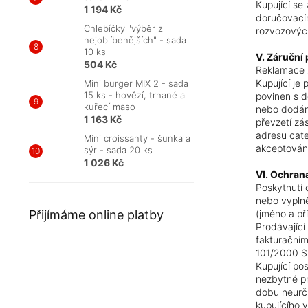
Kupující se
1 194 Kč
doručovací
Chlebíčky "výběr z
rozvozovýc
nejoblíbenějších" - sada
10 ks
V. Záruční
504 Kč
Reklamace z
Kupující je 
Mini burger MIX 2 - sada
15 ks - hovězí, trhané a
povinen s d
kuřecí maso
nebo dodán 
1 163 Kč
převzetí zá
adresu
cat
Mini croissanty - šunka a
akceptován
sýr - sada 20 ks
1 026 Kč
VI. Ochran
Poskytnutí 
nebo vyplně
Přijímáme online platby
(jméno a př
Prodávající
fakturačním
101/2000 Sb
Kupující po
nezbytné pr
dobu neurči
kupujícího 