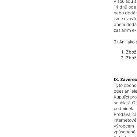
v souladu 
14 dnů ode 
nebo dodání
jsme uzavř
dnem dodán
zasláním e-
3) Ani jako
Zboží
Zboží
IX. Závěre
Tyto obcho
odeslání el
Kupující pr
souhlasí. O
podmínek.
Prodávajíc
internetové
výrobcem (n
způsobené 