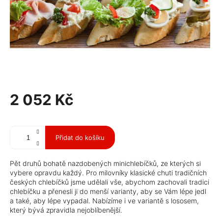
2 052 Kč
Měrná
cena:
Přidat do košíku
Pět druhů bohatě nazdobených minichlebíčků, ze kterých si
vybere opravdu každý. Pro milovníky klasické chuti tradičních
českých chlebíčků jsme udělali vše, abychom zachovali tradici
chlebíčku a přenesli ji do menší varianty, aby se Vám lépe jedl
a také, aby lépe vypadal. Nabízíme i ve variantě s lososem,
který bývá zpravidla nejoblíbenější.