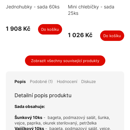
Jednohubky - sada 60ks
Mini chlebíčky - sada
25ks
1 908 Kč
Do košíku
1 026 Kč
Do košíku
Zobrazit všechny související produkty
Popis
Podobné (1)
Hodnocení
Diskuze
Detailní popis produktu
Sada obsahuje:
Šunkový 10ks
-
bageta, podmazový salát, šunka,
vejce, paprika, okurek sterilovaný, petrželka
Vajíčkový 10ks
-
bageta, podmazový salát, vejce,