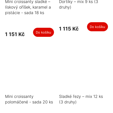
Mini croissanty sladké –
Dortíky – mix 9 ks (3
lískový oříšek, karamel a
druhy)
pistácie - sada 18 ks
Do košíku
1 115 Kč
Do košíku
1 151 Kč
Mini croissanty
Sladké řezy – mix 12 ks
polomáčené - sada 20 ks
(3 druhy)