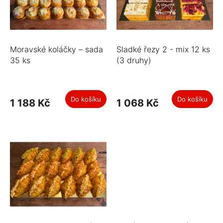
u
p
k
r
t
o
ů
d
u
Moravské koláčky – sada
Sladké řezy 2 - mix 12 ks
k
35 ks
(3 druhy)
t
ů
Do košíku
Do košíku
1 188 Kč
1 068 Kč