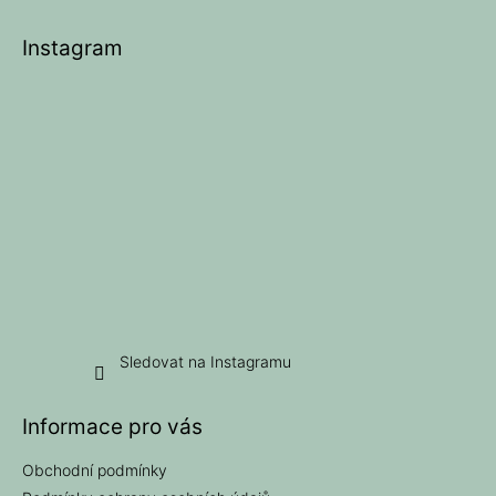
á
v
p
k
Instagram
a
y
t
v
ý
í
p
i
s
u
Sledovat na Instagramu
Informace pro vás
Obchodní podmínky