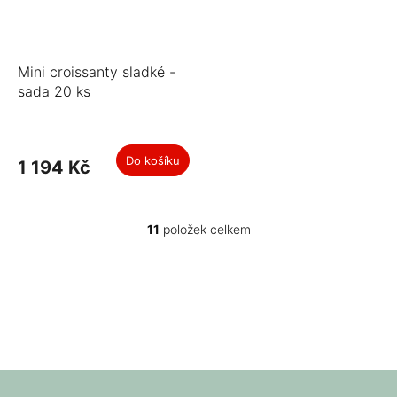
Mini croissanty sladké -
sada 20 ks
Do košíku
1 194 Kč
11
položek celkem
O
v
l
á
d
a
c
í
p
Z
r