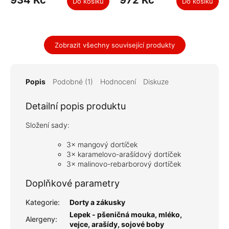
934 Kč
972 Kč
Do košíku
Do košíku
Zobrazit všechny související produkty
Popis
Podobné (1)
Hodnocení
Diskuze
Detailní popis produktu
Složení sady:
3× mangový dortíček
3× karamelovo-arašídový dortíček
3× malinovo-rebarborový dortíček
Doplňkové parametry
Kategorie
:
Dorty a zákusky
Lepek - pšeničná mouka, mléko,
Alergeny
:
vejce, arašídy, sojové boby