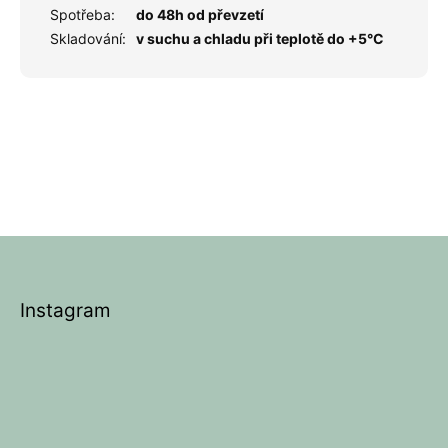
Spotřeba
:
do 48h od převzetí
Skladování
:
v suchu a chladu při teplotě do +5°C
Z
á
p
Instagram
a
t
í