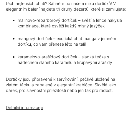
těch nejlepších chutí? Sáhněte po našem mixu dortíčků! V
elegantním balení najdete tři druhy dezertů, které si zamilujete:
malinovo-rebarborový dortíček
– svěží a lehce nakyslá
kombinace, která osvěží každý mlsný jazýček
mangový dortíček – exotická chuť manga v jemném
dortíku, co vám přenese léto na talíř
karamelovo-arašídový dortíček – sladká tečka s
nádechem slaného karamelu a křupavými arašídy
Dortíčky jsou připravené k servírování, pečlivě uložené na
zlatém tácku a zabalené v elegantní krabičce. Skvělé jako
dárek, pro slavnostní příležitosti nebo jen tak pro radost.
Detailní informace