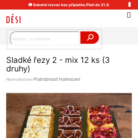
Přejít
🚚 Sobotní rozvoz bez příplatku.Platí do 31.8.
na
obsah
Náku
koší
Hledat
Sladké řezy 2 - mix 12 ks (3
druhy)
Průměrné
Podrobnosti hodnocení
Neohodnoceno
hodnocení
produktu
je
0,0
z
5
hvězdiček.