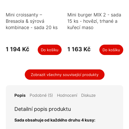
Mini croissanty –
Mini burger MIX 2 - sada
Bresaola & sýrová
15 ks - hovězí, trhané a
kombinace - sada 20 ks
kuřecí maso
1 194 Kč
1 163 Kč
Do košíku
Do košíku
Zobrazit všechny související produkty
Popis
Podobné (5)
Hodnocení
Diskuze
Detailní popis produktu
Sada obsahuje od každého druhu 4 kusy: