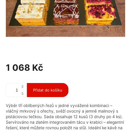
1 068 Kč
Měrná
cena:
Přidat do košíku
Výběr tří oblíbených řezů v jedné vyvážené kombinaci –
vláčný mrkvový s ořechy, svěží ovocný a jemně malinový s
pistáciovou tečkou. Sada obsahuje 12 kusů (3 druhy po 4 ks).
Servírováno na
zlatém integrovaném tácu v krabici
– elegantní
řešení, které můžete rovnou položit na stůl. Ideální ke kávě na