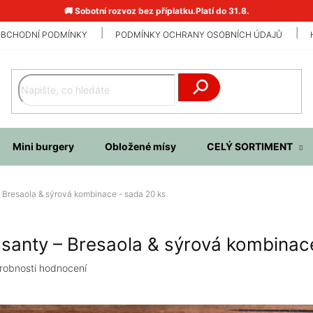
🚚 Sobotní rozvoz bez příplatku.Platí do 31.8.
BCHODNÍ PODMÍNKY
PODMÍNKY OCHRANY OSOBNÍCH ÚDAJŮ
Hledat
Mini burgery
Obložené mísy
CELÝ SORTIMENT
– Bresaola & sýrová kombinace - sada 20 ks
ssanty – Bresaola & sýrová kombinac
robnosti hodnocení