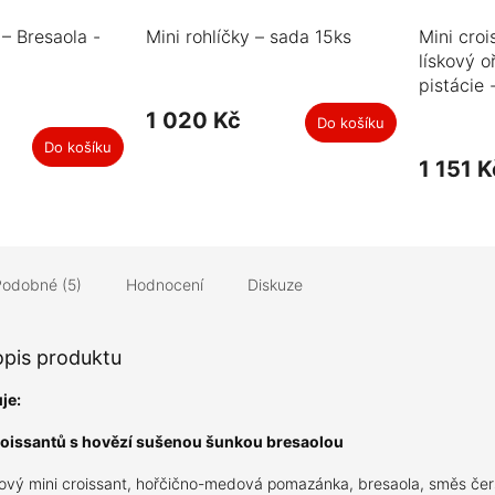
 – Bresaola -
Mini rohlíčky – sada 15ks
Mini croi
lískový o
pistácie 
1 020 Kč
Do košíku
Do košíku
1 151 K
Podobné (5)
Hodnocení
Diskuze
opis produktu
je:
croissantů s hovězí sušenou šunkou bresaolou
lový mini croissant, hořčično-medová pomazánka, bresaola, směs če