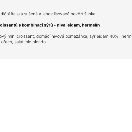
adiční italská sušená a lehce lisovaná hovězí šunka.
roissantů s kombinací sýrů - niva, eidam,
hermelín
lový mini croissant, domácí nivová pomazánka, sýr eidam 40% , herme
ý ořech, salát lolo biondo