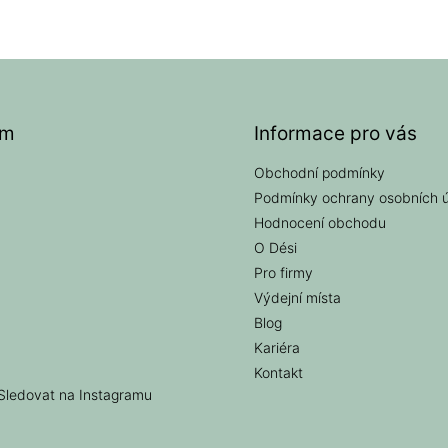
am
Informace pro vás
Obchodní podmínky
Podmínky ochrany osobních 
Hodnocení obchodu
O Dési
Pro firmy
Výdejní místa
Blog
Kariéra
Kontakt
Sledovat na Instagramu