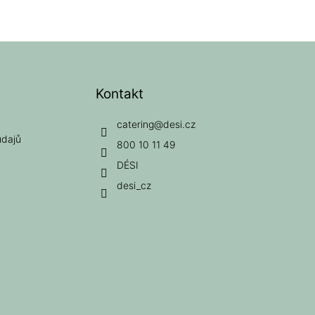
Kontakt
catering
@
desi.cz
údajů
800 10 11 49
DÉSI
desi_cz