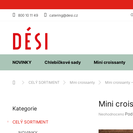
Přejít
na
obsah
O
800 10 11 49
catering@desi.cz
NOVINKY
Chlebíčkové sady
Mini croissanty
Domů
CELÝ SORTIMENT
Mini croissanty
Mini croissanty 
P
Mini croi
Přeskočit
o
Kategorie
kategorie
s
Průměrné
Pod
Neohodnoceno
t
hodnocení
CELÝ SORTIMENT
r
produktu
a
je
NOVINKY