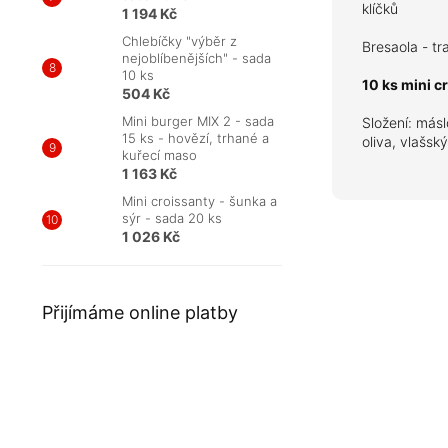
klíčků
1 194 Kč
Chlebíčky "výběr z
Bresaola - tr
nejoblíbenějších" - sada
10 ks
10 ks mini c
504 Kč
Mini burger MIX 2 - sada
Složení: más
15 ks - hovězí, trhané a
oliva, vlašsk
kuřecí maso
1 163 Kč
Mini croissanty - šunka a
sýr - sada 20 ks
1 026 Kč
Přijímáme online platby