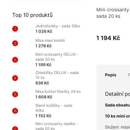
Mini croissanty
Top 10 produktů
sada 20 ks
Jednohubky - sada 30ks
1 026 Kč
1 194 Kč
Mísa maxi kombi
1 278 Kč
Mini croissanty DELUX -
sada 20 ks
1 199 Kč
Chlebíčky DELUX - sada
Popis
10 ks
636 Kč
Mísa kuřecí řízečky 24 ks
Detailní p
1 608 Kč
Sada obsahu
Slané košíčky - sada
40ks
1 152 Kč
10 ks mini 
Mini croissanty sladké -
Složení: más
sada 20 ks