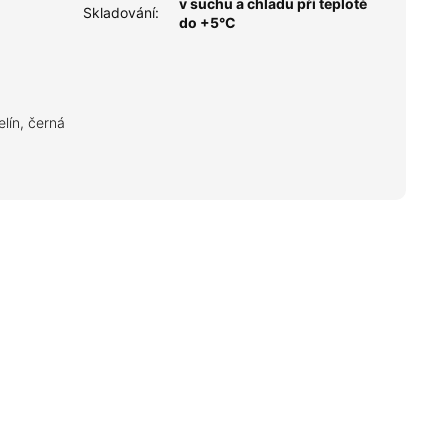
v suchu a chladu při teplotě
Skladování
:
do +5°C
lín, černá