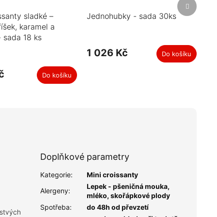
Další
produkt
ssanty sladké –
Jednohubky - sada 30ks
říšek, karamel a
- sada 18 ks
1 026 Kč
Do košíku
č
Do košíku
Doplňkové parametry
Kategorie
:
Mini croissanty
Lepek - pšeničná mouka,
Alergeny
:
mléko, skořápkové plody
Spotřeba
:
do 48h od převzetí
rstvých