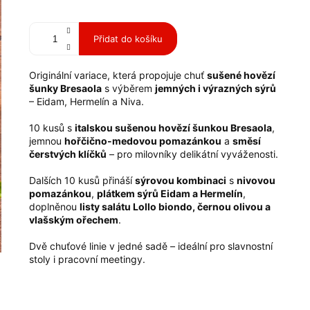
Měrná
cena:
Přidat do košíku
Originální variace, která propojuje chuť
sušené hovězí
šunky Bresaola
s výběrem
jemných i výrazných sýrů
– Eidam, Hermelín a Niva.
10 kusů s
italskou sušenou hovězí šunkou Bresaola
,
jemnou
hořčično-medovou pomazánkou
a
směsí
čerstvých klíčků
– pro milovníky delikátní vyváženosti.
Dalších 10 kusů přináší
sýrovou kombinaci
s
nivovou
pomazánkou
,
plátkem sýrů Eidam a Hermelín
,
doplněnou
listy salátu Lollo biondo, černou olivou a
vlašským ořechem
.
Dvě chuťové linie v jedné sadě – ideální pro slavnostní
stoly i pracovní meetingy.