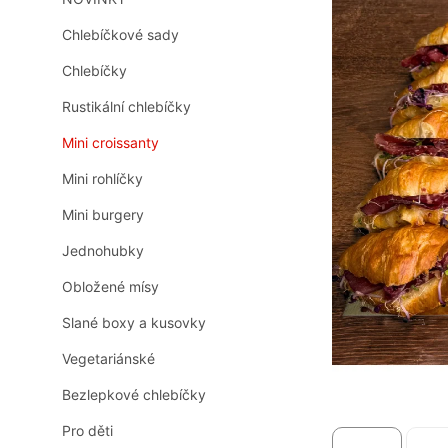
n
0,0
z
n
Chlebíčkové sady
5
í
hvězdiček.
Chlebíčky
p
a
Rustikální chlebíčky
n
e
Mini croissanty
l
Mini rohlíčky
Mini burgery
Jednohubky
Obložené mísy
Slané boxy a kusovky
Vegetariánské
Bezlepkové chlebíčky
Pro děti