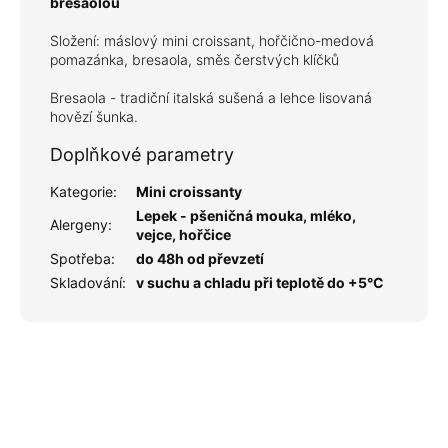
bresaolou
Složení: máslový mini croissant, hořčično-medová
pomazánka, bresaola, směs čerstvých klíčků
Bresaola - tradiční italská sušená a lehce lisovaná
hovězí šunka.
Doplňkové parametry
Kategorie
:
Mini croissanty
Lepek - pšeničná mouka, mléko,
Alergeny
:
vejce, hořčice
Spotřeba
:
do 48h od převzetí
Skladování
:
v suchu a chladu při teplotě do +5°C