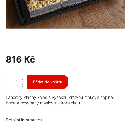
816 Kč
Měrná
cena:
Přidat do košíku
Lahodný vláčný koláč s vysokou vrstvou makové náplně,
bohatě posypaný máslovou drobenkou.
Detailní informace