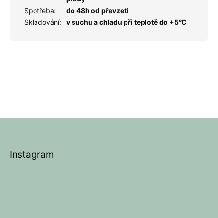
Spotřeba
:
do 48h od převzetí
Skladování
:
v suchu a chladu při teplotě do +5°C
Z
á
p
Instagram
a
t
í