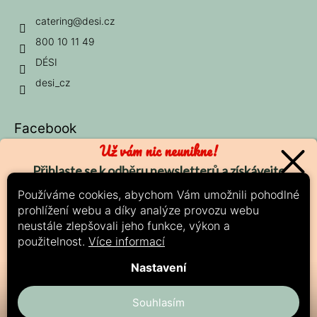
catering
@
desi.cz
800 10 11 49
DÉSI
desi_cz
Facebook
Už vám nic neunikne!
Přihlaste se k odběru newsletterů a získávejte
nejčerstvější informace o nových produktech a
Používáme cookies, abychom Vám umožnili pohodlné
aktuálních slevách.
prohlížení webu a díky analýze provozu webu
Možnosti platby:
neustále zlepšovali jeho funkce, výkon a
použitelnost.
Více informací
ODESLAT
Nastavení
Zásady zpracování osobních údajů
Souhlasím