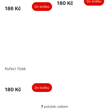
Do košíku
180 Kč
Do košíku
186 Kč
Kuřecí řízek
Do košíku
180 Kč
7
položek celkem
O