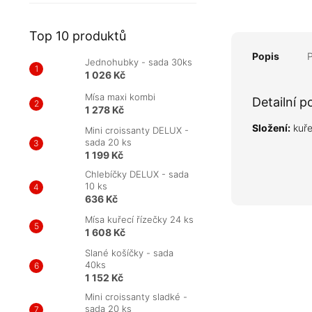
Top 10 produktů
Popis
Jednohubky - sada 30ks
1 026 Kč
Mísa maxi kombi
Detailní p
1 278 Kč
Složení:
kuře
Mini croissanty DELUX -
sada 20 ks
1 199 Kč
Chlebíčky DELUX - sada
10 ks
636 Kč
Mísa kuřecí řízečky 24 ks
1 608 Kč
Slané košíčky - sada
40ks
1 152 Kč
Mini croissanty sladké -
sada 20 ks