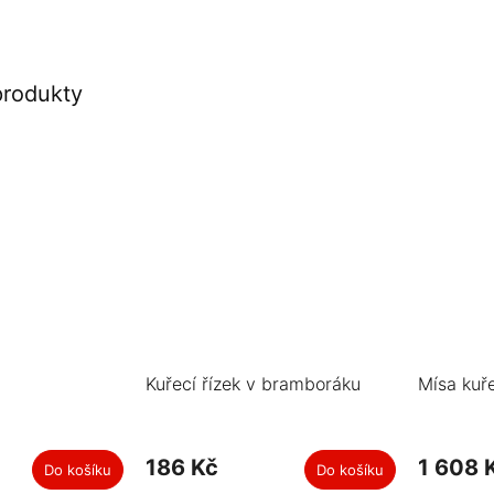
produkty
Kuřecí řízek v bramboráku
Mísa kuře
186 Kč
1 608 
Do košíku
Do košíku