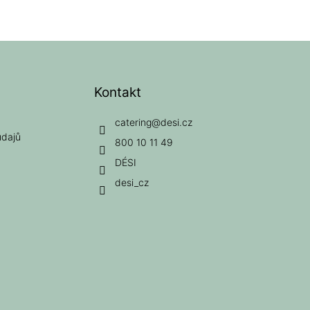
Kontakt
catering
@
desi.cz
údajů
800 10 11 49
DÉSI
desi_cz