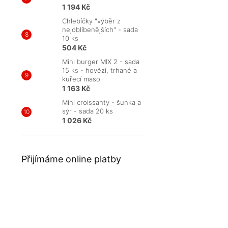
1 194 Kč
Chlebíčky "výběr z
nejoblíbenějších" - sada
10 ks
504 Kč
Mini burger MIX 2 - sada
15 ks - hovězí, trhané a
kuřecí maso
1 163 Kč
Mini croissanty - šunka a
sýr - sada 20 ks
1 026 Kč
Přijímáme online platby