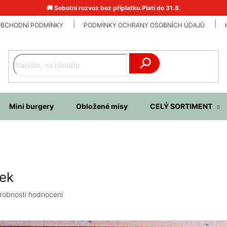
🚚 Sobotní rozvoz bez příplatku.Platí do 31.8.
BCHODNÍ PODMÍNKY
PODMÍNKY OCHRANY OSOBNÍCH ÚDAJŮ
Hledat
Mini burgery
Obložené mísy
CELÝ SORTIMENT
zek
robnosti hodnocení