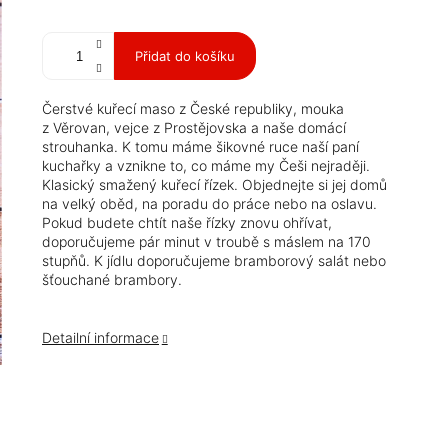
Měrná
cena:
Přidat do košíku
Čerstvé kuřecí maso z České republiky, mouka
z Věrovan, vejce z Prostějovska a naše domácí
strouhanka. K tomu máme šikovné ruce naší paní
kuchařky a vznikne to, co máme my Češi nejraději.
Klasický smažený kuřecí řízek. Objednejte si jej domů
na velký oběd, na poradu do práce nebo na oslavu.
Pokud budete chtít naše řízky znovu ohřívat,
doporučujeme pár minut v troubě s máslem na 170
stupňů. K jídlu doporučujeme bramborový salát nebo
šťouchané brambory.
Detailní informace