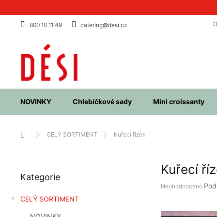
Přejít
na
obsah
O
800 10 11 49
catering@desi.cz
NOVINKY
Chlebíčkové sady
Mini croissanty
Domů
CELÝ SORTIMENT
Kuřecí řízek
P
Kuřecí ří
Přeskočit
o
Kategorie
kategorie
s
Průměrné
Pod
Neohodnoceno
t
hodnocení
CELÝ SORTIMENT
r
produktu
a
je
NOVINKY