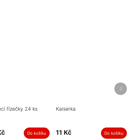
Další
produkt
cí řízečky 24 ks
Kaiserka
Kč
11 Kč
Do košíku
Do košíku