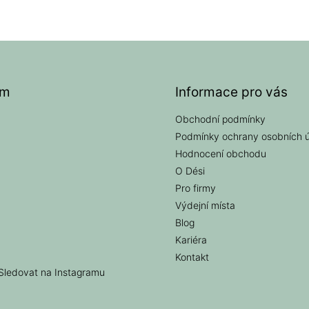
am
Informace pro vás
Obchodní podmínky
Podmínky ochrany osobních 
Hodnocení obchodu
O Dési
Pro firmy
Výdejní místa
Blog
Kariéra
Kontakt
Sledovat na Instagramu