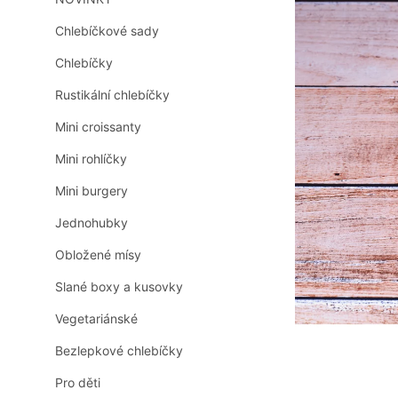
n
0,0
z
n
Chlebíčkové sady
5
í
hvězdiček.
Chlebíčky
p
a
Rustikální chlebíčky
n
e
Mini croissanty
l
Mini rohlíčky
Mini burgery
Jednohubky
Obložené mísy
Slané boxy a kusovky
Vegetariánské
Bezlepkové chlebíčky
Pro děti