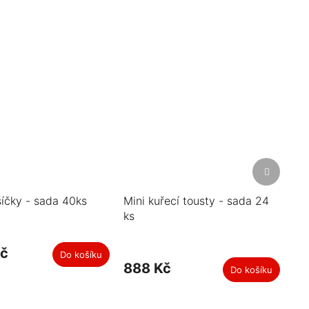
Další
produkt
šíčky - sada 40ks
Mini kuřecí tousty - sada 24
ks
Kč
Do košíku
888 Kč
Do košíku