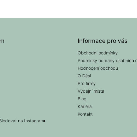
am
Informace pro vás
Obchodní podmínky
Podmínky ochrany osobních 
Hodnocení obchodu
O Dési
Pro firmy
Výdejní místa
Blog
Kariéra
Kontakt
Sledovat na Instagramu