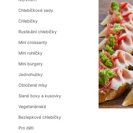
n
0,0
z
n
Chlebíčkové sady
5
í
hvězdiček.
Chlebíčky
p
a
Rustikální chlebíčky
n
e
Mini croissanty
l
Mini rohlíčky
Mini burgery
Jednohubky
Obložené mísy
Slané boxy a kusovky
Vegetariánské
Bezlepkové chlebíčky
Pro děti