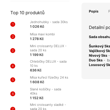
Popis
Top 10 produktů
Jednohubky - sada 30ks
1 026 Kč
Detailní p
Mísa maxi kombi
Sada obsahu
1 278 Kč
Mini croissanty DELUX -
Šunkový 5k
sada 20 ks
Vajíčkový 5
1 199 Kč
Nivový 5ks
Duo 5ks
-
b
Chlebíčky DELUX - sada
Lososový 5
10 ks
636 Kč
Mísa kuřecí řízečky 24 ks
1 608 Kč
Slané košíčky - sada
40ks
1 152 Kč
Mini croissanty sladké -
sada 20 ks