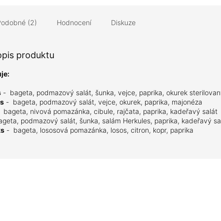
Podobné (2)
Hodnocení
Diskuze
opis produktu
je:
s
-
bageta, podmazový salát, šunka, vejce, paprika, okurek sterilovan
ks
-
bageta, podmazový salát, vejce, okurek, paprika, majonéza
-
bageta, nivová pomazánka, cibule, rajčata, paprika, kadeřavý salát
ageta, podmazový salát, šunka, salám Herkules, paprika, kadeřavý sa
ks
-
bageta, lososová pomazánka, losos, citron, kopr, paprika