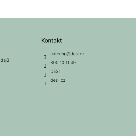
Kontakt
catering
@
desi.cz
údajů
800 10 11 49
DÉSI
desi_cz