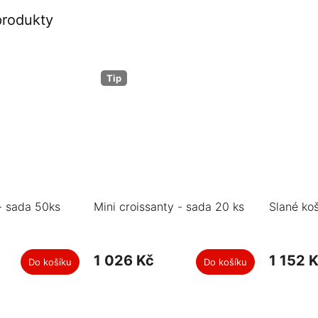
produkty
Tip
- sada 50ks
Mini croissanty - sada 20 ks
Slané ko
1 026 Kč
1 152 
Do košíku
Do košíku