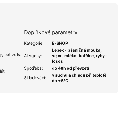
Doplňkové parametry
Kategorie
:
E-SHOP
Lepek - pšeničná mouka,
ý, petrželka
Alergeny
:
vejce, mléko, hořčice, ryby -
losos
Spotřeba
:
do 48h od převzetí
lát
v suchu a chladu při teplotě
Skladování
:
do +5°C