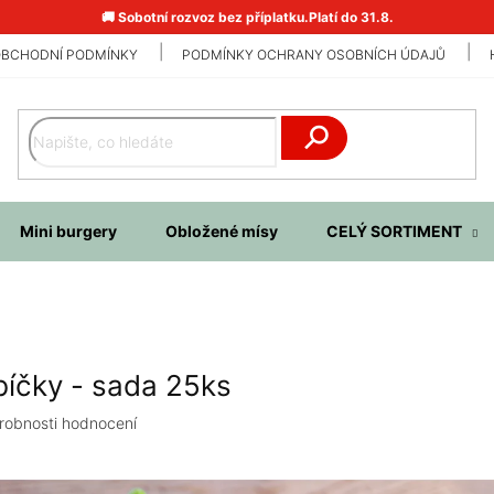
🚚 Sobotní rozvoz bez příplatku.Platí do 31.8.
BCHODNÍ PODMÍNKY
PODMÍNKY OCHRANY OSOBNÍCH ÚDAJŮ
Hledat
Mini burgery
Obložené mísy
CELÝ SORTIMENT
bíčky - sada 25ks
robnosti hodnocení