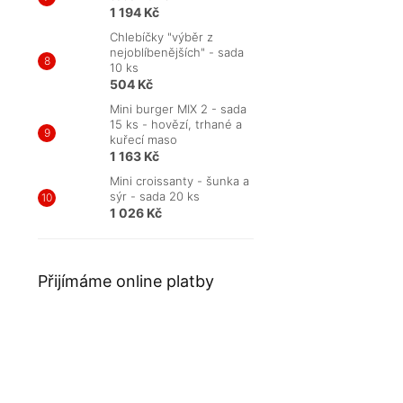
1 194 Kč
Chlebíčky "výběr z
nejoblíbenějších" - sada
10 ks
504 Kč
Mini burger MIX 2 - sada
15 ks - hovězí, trhané a
kuřecí maso
1 163 Kč
Mini croissanty - šunka a
sýr - sada 20 ks
1 026 Kč
Přijímáme online platby