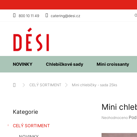
Přejít
na
obsah
O
800 10 11 49
catering@desi.cz
NOVINKY
Chlebíčkové sady
Mini croissanty
Domů
CELÝ SORTIMENT
Mini chlebíčky - sada 25ks
P
Mini chle
Přeskočit
o
Kategorie
kategorie
s
Průměrné
Pod
Neohodnoceno
t
hodnocení
CELÝ SORTIMENT
r
produktu
a
je
NOVINKY