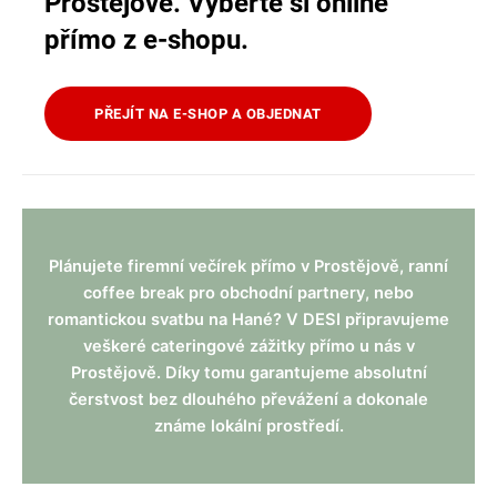
Prostějově. Vyberte si online
přímo z e-shopu.
PŘEJÍT NA E-SHOP A OBJEDNAT
Plánujete firemní večírek přímo v Prostějově, ranní
coffee break pro obchodní partnery, nebo
romantickou svatbu na Hané? V DESI připravujeme
veškeré cateringové zážitky přímo u nás v
Prostějově. Díky tomu garantujeme absolutní
čerstvost bez dlouhého převážení a dokonale
známe lokální prostředí.