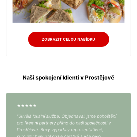
ZOBRAZIT CELOU NABÍDKU
Naši spokojení klienti v Prostějově
★★★★★
"Skvělá lokální služba. Objednávali jsme pohoštění
pro firemní partnery přímo do naší společnosti v
Prostějově. Boxy vypadaly reprezentativně,
suroviny byly dokonale čerstvé a vše bylo