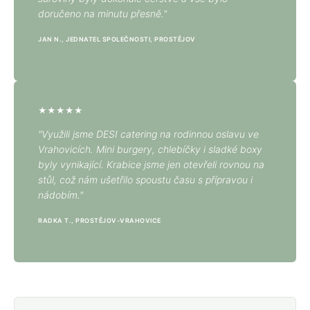
doručeno na minutu přesně."
JAN N., JEDNATEL SPOLEČNOSTI, PROSTĚJOV
★★★★★
"Využili jsme DESI catering na rodinnou oslavu ve
Vrahovicích. Mini burgery, chlebíčky i sladké boxy
byly vynikající. Krabice jsme jen otevřeli rovnou na
stůl, což nám ušetřilo spoustu času s přípravou i
nádobím."
RADKA T., PROSTĚJOV-VRAHOVICE