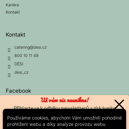
Kariéra
Kontakt
Kontakt
catering
@
desi.cz
800 10 11 49
DÉSI
desi_cz
Facebook
Už vám nic neunikne!
Přihlaste se k odběru newsletterů a získávejte
nejčerstvější informace o nových produktech a
Používáme cookies, abychom Vám umožnili pohodlné
aktuálních slevách.
prohlížení webu a díky analýze provozu webu
Možnosti platby: