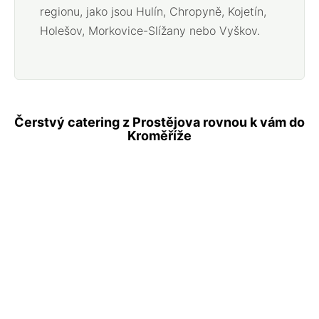
regionu, jako jsou Hulín, Chropyně, Kojetín,
Holešov, Morkovice-Slížany nebo Vyškov.
Čerstvý catering z Prostějova rovnou k vám do
Kroměříže