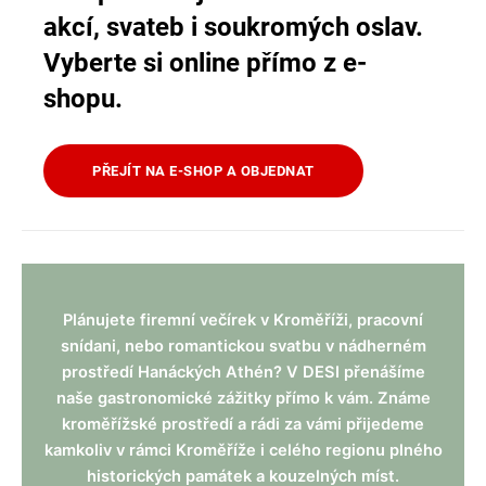
akcí, svateb i soukromých oslav.
Vyberte si online přímo z e-
shopu.
PŘEJÍT NA E-SHOP A OBJEDNAT
Plánujete firemní večírek v Kroměříži, pracovní
snídani, nebo romantickou svatbu v nádherném
prostředí Hanáckých Athén? V DESI přenášíme
naše gastronomické zážitky přímo k vám. Známe
kroměřížské prostředí a rádi za vámi přijedeme
kamkoliv v rámci Kroměříže i celého regionu plného
historických památek a kouzelných míst.