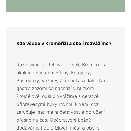
Kde všude v Kroměříži a okolí rozvážíme?
Rozvážíme spolehlivě po celé Kroměříži a
okolních částech: Bílany, Kotojedy,
Postoupky, Vážany, Zlámanka a další. Naše
gastro zázemí se nachází v blízkém
Prostějově, odkud vyrážíme s čerstvě
připravenými boxy rovnou k vám, což
zaručuje maximální čerstvost a doručení
přesně na čas. Občerstvení běžně
dodáváme i do blízkých měst a obcí v