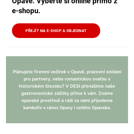
Opavě. Vyberte si online přímo z
e-shopu.
PŘEJÍT NA E-SHOP A OBJEDNAT
Plánujete firemní večírek v Opavě, pracovní snídani
pro partnery, nebo romantickou svatbu v
historickém Slezsku? V DESI přenášíme naše
gastronomické zážitky přímo k vám. Známe
opavské prostředí a rádi za vámi přijedeme
kamkoliv v rámci Opavy i celého Opavska.