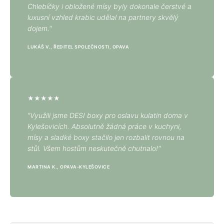
Chlebíčky i obložené mísy byly dokonale čerstvé a
luxusní vzhled krabic udělal na partnery skvělý
dojem."
LUKÁŠ V., ŘEDITEL SPOLEČNOSTI, OPAVA
★★★★★
"Využili jsme DESI boxy pro oslavu kulatin doma v
Kylešovicích. Absolutně žádná práce v kuchyni,
mísy a sladké boxy stačilo jen rozbalit rovnou na
stůl. Všem hostům neskutečně chutnalo!"
MARTINA K., OPAVA-KYLEŠOVICE