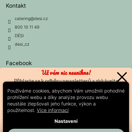
Kontakt
catering
@
desi.cz
800 10 11 49
DÉSI
desi_cz
Facebook
Už vám nic neunikne!
Přihlaste se k odběru newsletterů a získávejte
nejčerstvější informace o nových produktech a
Používáme cookies, abychom Vám umožnili pohodlné
aktuálních slevách.
prohlížení webu a díky analýze provozu webu
Možnosti platby:
neustále zlepšovali jeho funkce, výkon a
použitelnost.
Více informací
ODESLAT
Nastavení
Zásady zpracování osobních údajů