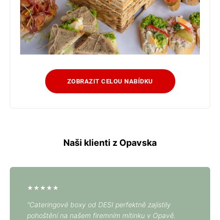
ZOBRAZIT CELOU NABÍDKU
Naši klienti z Opavska
★★★★★
"Cateringové boxy od DESI perfektně zajistily
pohoštění na našem firemním mítinku v Opavě.