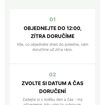
01
OBJEDNEJTE DO 12:00,
ZÍTRA DORUČÍME
Vše, co objednáte dnes do poledne, vám
doručíme už zítra ráno.
02
ZVOLTE SI DATUM A ČAS
DORUČENÍ
Zadejte si v košíku den a čas - my
přivezeme, kdy vám to vyhovuje.