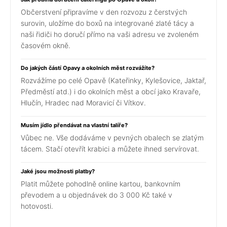
Občerstvení připravíme v den rozvozu z čerstvých
surovin, uložíme do boxů na integrované zlaté tácy a
naši řidiči ho doručí přímo na vaši adresu ve zvoleném
časovém okně.
Do jakých částí Opavy a okolních měst rozvážíte?
Rozvážíme po celé Opavě (Kateřinky, Kylešovice, Jaktař,
Předměstí atd.) i do okolních měst a obcí jako Kravaře,
Hlučín, Hradec nad Moravicí či Vítkov.
Musím jídlo přendávat na vlastní talíře?
Vůbec ne. Vše dodáváme v pevných obalech se zlatým
tácem. Stačí otevřít krabici a můžete ihned servírovat.
Jaké jsou možnosti platby?
Platit můžete pohodlně online kartou, bankovním
převodem a u objednávek do 3 000 Kč také v
hotovosti.