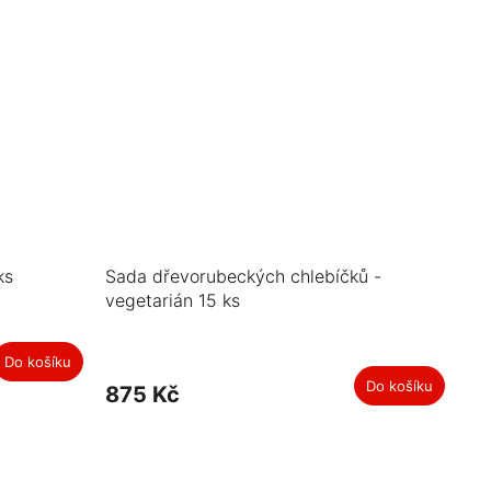
ks
Sada dřevorubeckých chlebíčků -
vegetarián 15 ks
Do košíku
Do košíku
875 Kč