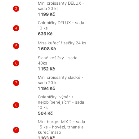
Mini croissanty DELUX -
sada 20 ks
1 199 Kč
Chlebíčky DELUX - sada
10 ks
636 Kč
Mísa kuřecí řízečky 24 ks
1 608 Kč
Slané košíčky - sada
40ks
1 152 Kč
Mini croissanty sladké -
sada 20 ks
1 194 Kč
Chlebíčky "výběr z
nejoblíbenějších" - sada
10 ks
504 Kč
Mini burger MIX 2 - sada
15 ks - hovězí, trhané a
kuřecí maso
1 163 Kč