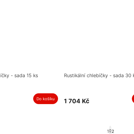
bíčky - sada 15 ks
Rustikální chlebíčky - sada 30 
Do košíku
1 704 Kč
S
1
2
t