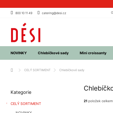
Přejít
na
obsah
O
800 10 11 49
catering@desi.cz
NOVINKY
Chlebíčkové sady
Mini croissanty
Domů
CELÝ SORTIMENT
Chlebíčkové sady
P
Chlebíčk
Přeskočit
o
Kategorie
kategorie
s
t
21
položek celkem
CELÝ SORTIMENT
r
a
NOVINKY