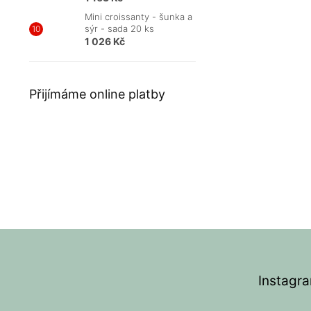
Mini croissanty - šunka a
sýr - sada 20 ks
1 026 Kč
Přijímáme online platby
Z
á
p
Instagr
a
t