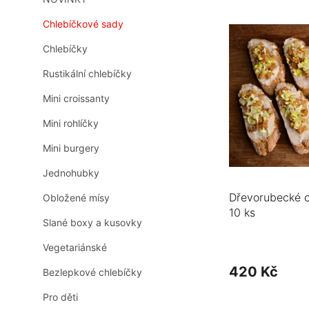
V
n
ý
n
Chlebíčkové sady
p
í
i
Chlebíčky
p
s
a
Rustikální chlebíčky
p
n
r
e
Mini croissanty
o
l
d
Mini rohlíčky
u
Mini burgery
k
t
Jednohubky
ů
Dřevorubecké c
Obložené mísy
10 ks
Slané boxy a kusovky
Vegetariánské
420 Kč
Bezlepkové chlebíčky
Pro děti