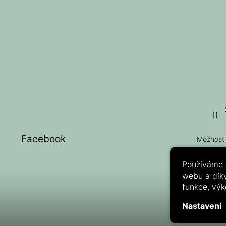
í
Facebook
Možnosti
Používáme 
webu a díky
funkce, výk
Nastavení