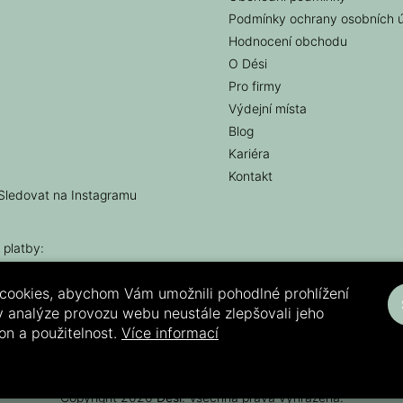
Podmínky ochrany osobních 
Hodnocení obchodu
O Dési
Pro firmy
Výdejní místa
Blog
Kariéra
Kontakt
Sledovat na Instagramu
 platby:
cookies, abychom Vám umožnili pohodlné prohlížení
 analýze provozu webu neustále zlepšovali jeho
on a použitelnost.
Více informací
Copyright 2026
Dési
. Všechna práva vyhrazena.