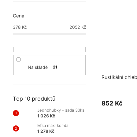
Cena
378
Kč
2052
Kč
Na skladě
21
Rustikální chle
Top 10 produktů
852 Kč
Jednohubky - sada 30ks
1 026 Kč
Mísa maxi kombi
1 278 Kč