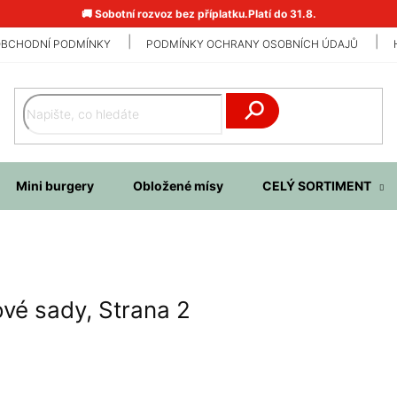
🚚 Sobotní rozvoz bez příplatku.Platí do 31.8.
BCHODNÍ PODMÍNKY
PODMÍNKY OCHRANY OSOBNÍCH ÚDAJŮ
Hledat
Mini burgery
Obložené mísy
CELÝ SORTIMENT
ové sady
, Strana 2