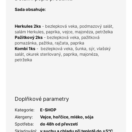
Sada obsahuje:
Herkules 2ks
-
bezlepková veka, podmazový salát,
salám Herkules, paprika, vejce, majonéza, petrželka
Pažitkový 2ks
-
bezlepková veka, pažitková
pomazánka, pažitka, rajčata, paprika
Kombi 1ks
-
bezlepková veka, šunka, sýr, vlašský
salát, okurek sterilovaný, paprika, majonéza,
petrželka
Doplňkové parametry
Kategorie
:
E-SHOP
Alergeny
:
Vejce, hořčice, mléko, sója
Spotřeba
:
do 48h od převzetí
Skladování
:
v suchu a chladu při teplotě do +5°C