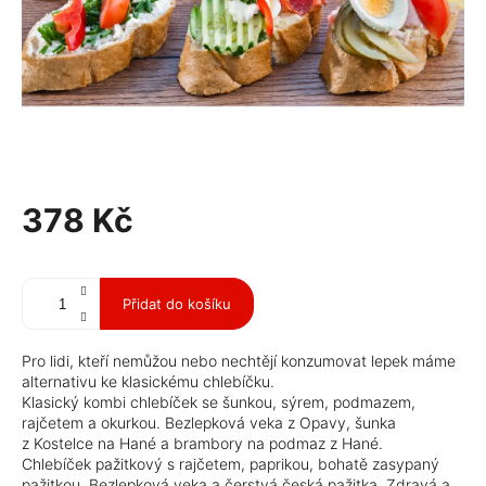
378 Kč
Měrná
cena:
Přidat do košíku
Pro lidi, kteří nemůžou nebo nechtějí konzumovat lepek máme
alternativu ke klasickému chlebíčku.
Klasický kombi chlebíček se šunkou, sýrem, podmazem,
rajčetem a okurkou. Bezlepková veka z Opavy, šunka
z Kostelce na Hané a brambory na podmaz z Hané.
Chlebíček pažitkový s rajčetem, paprikou, bohatě zasypaný
pažitkou. Bezlepková veka a čerstvá česká pažitka. Zdravá a