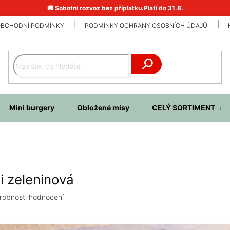
🚚 Sobotní rozvoz bez příplatku.Platí do 31.8.
BCHODNÍ PODMÍNKY
PODMÍNKY OCHRANY OSOBNÍCH ÚDAJŮ
Hledat
Mini burgery
Obložené mísy
CELÝ SORTIMENT
i zeleninová
robnosti hodnocení