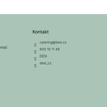
Kontakt
catering
@
desi.cz
údajů
800 10 11 49
DÉSI
desi_cz