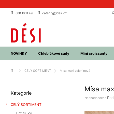
Přejít
na
obsah
O
800 10 11 49
catering@desi.cz
NOVINKY
Chlebíčkové sady
Mini croissanty
Domů
CELÝ SORTIMENT
Mísa maxi zeleninová
P
Mísa max
Přeskočit
o
Kategorie
kategorie
s
Průměrné
Pod
Neohodnoceno
t
hodnocení
CELÝ SORTIMENT
r
produktu
a
je
NOVINKY