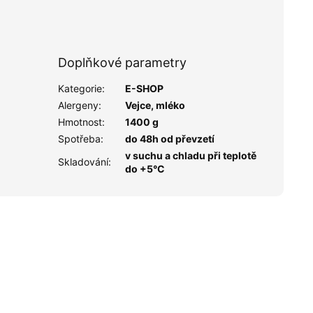
Doplňkové parametry
Kategorie
:
E-SHOP
Alergeny
:
Vejce, mléko
Hmotnost
:
1400 g
Spotřeba
:
do 48h od převzetí
v suchu a chladu při teplotě
Skladování
:
do +5°C