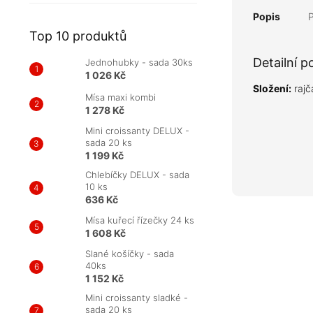
Popis
Top 10 produktů
Detailní p
Jednohubky - sada 30ks
1 026 Kč
Složení:
rajča
Mísa maxi kombi
1 278 Kč
Mini croissanty DELUX -
sada 20 ks
1 199 Kč
Chlebíčky DELUX - sada
10 ks
636 Kč
Mísa kuřecí řízečky 24 ks
1 608 Kč
Slané košíčky - sada
40ks
1 152 Kč
Mini croissanty sladké -
sada 20 ks