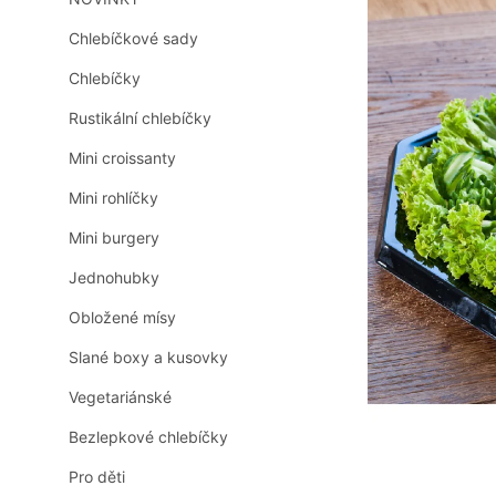
n
0,0
z
n
Chlebíčkové sady
5
í
hvězdiček.
Chlebíčky
p
a
Rustikální chlebíčky
n
e
Mini croissanty
l
Mini rohlíčky
Mini burgery
Jednohubky
Obložené mísy
Slané boxy a kusovky
Vegetariánské
Bezlepkové chlebíčky
Pro děti