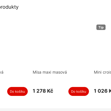
produkty
Tip
vá
Mísa maxi masová
Mini croi
1 278 Kč
1 026 
Do košíku
Do košíku