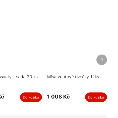
Další
produkt
ssanty - sada 20 ks
Mísa vepřové řízečky 12ks
Kč
1 008 Kč
Do košíku
Do košíku