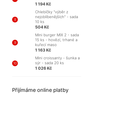
1 194 Kč
Chlebíčky "výběr z
nejoblíbenějších" - sada
10 ks
504 Kč
Mini burger MIX 2 - sada
15 ks - hovězí, trhané a
kuřecí maso
1 163 Kč
Mini croissanty - šunka a
sýr - sada 20 ks
1 026 Kč
Přijímáme online platby