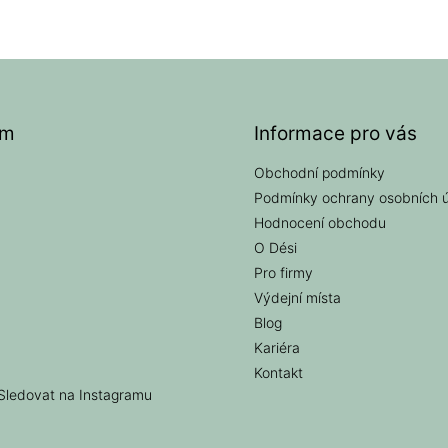
am
Informace pro vás
Obchodní podmínky
Podmínky ochrany osobních 
Hodnocení obchodu
O Dési
Pro firmy
Výdejní místa
Blog
Kariéra
Kontakt
Sledovat na Instagramu