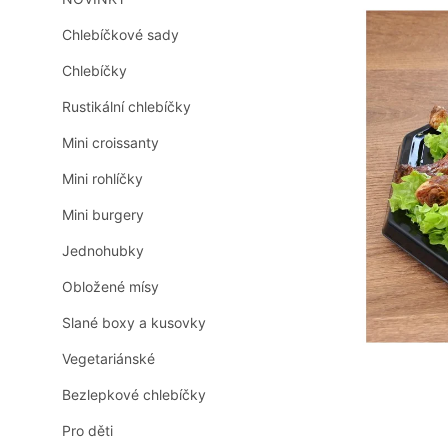
n
0,0
z
n
Chlebíčkové sady
5
í
hvězdiček.
Chlebíčky
p
a
Rustikální chlebíčky
n
e
Mini croissanty
l
Mini rohlíčky
Mini burgery
Jednohubky
Obložené mísy
Slané boxy a kusovky
Vegetariánské
Bezlepkové chlebíčky
Pro děti