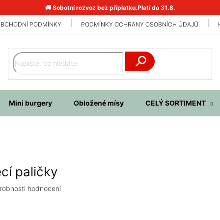
🚚 Sobotní rozvoz bez příplatku.Platí do 31.8.
BCHODNÍ PODMÍNKY
PODMÍNKY OCHRANY OSOBNÍCH ÚDAJŮ
Hledat
Mini burgery
Obložené mísy
CELÝ SORTIMENT
cí paličky
robnosti hodnocení