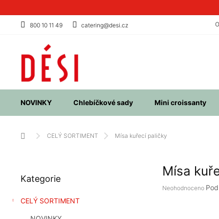
Přejít
na
obsah
O
800 10 11 49
catering@desi.cz
NOVINKY
Chlebíčkové sady
Mini croissanty
Domů
CELÝ SORTIMENT
Mísa kuřecí paličky
P
Mísa kuře
Přeskočit
o
Kategorie
kategorie
s
Průměrné
Pod
Neohodnoceno
t
hodnocení
CELÝ SORTIMENT
r
produktu
a
je
NOVINKY