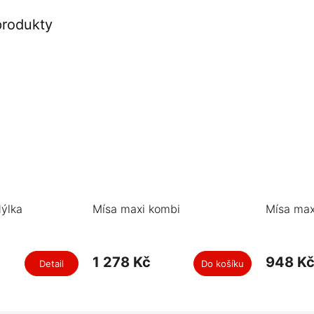
produkty
dýlka
Mísa maxi kombi
Mísa max
1 278 Kč
948 K
Detail
Do košíku