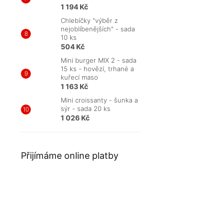
1 194 Kč
Chlebíčky "výběr z
nejoblíbenějších" - sada
10 ks
504 Kč
Mini burger MIX 2 - sada
15 ks - hovězí, trhané a
kuřecí maso
1 163 Kč
Mini croissanty - šunka a
sýr - sada 20 ks
1 026 Kč
Přijímáme online platby