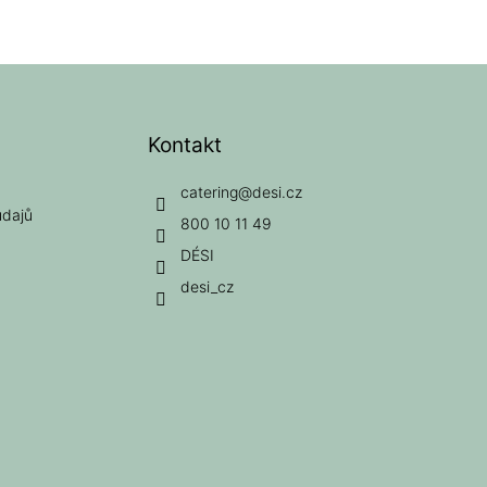
Kontakt
catering
@
desi.cz
údajů
800 10 11 49
DÉSI
desi_cz