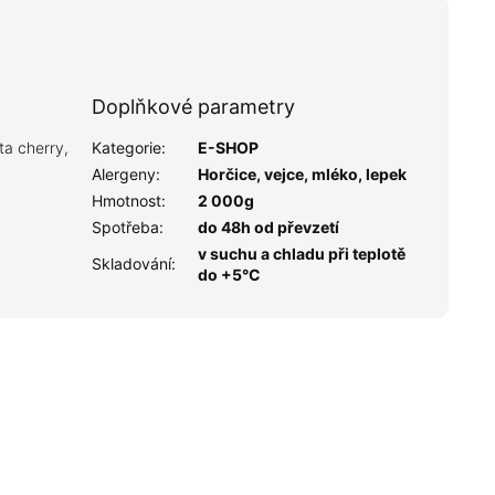
Doplňkové parametry
ta cherry,
Kategorie
:
E-SHOP
Alergeny
:
Horčice, vejce, mléko, lepek
Hmotnost
:
2 000g
Spotřeba
:
do 48h od převzetí
v suchu a chladu při teplotě
Skladování
:
do +5°C