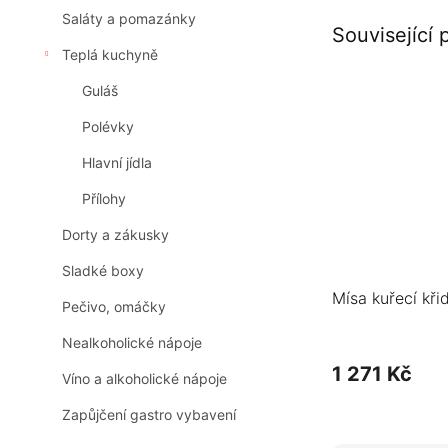
Saláty a pomazánky
Související 
Teplá kuchyně
Guláš
Polévky
Hlavní jídla
Přílohy
Dorty a zákusky
Sladké boxy
Mísa kuřecí kři
Pečivo, omáčky
Nealkoholické nápoje
1 271 Kč
Víno a alkoholické nápoje
Zapůjčení gastro vybavení