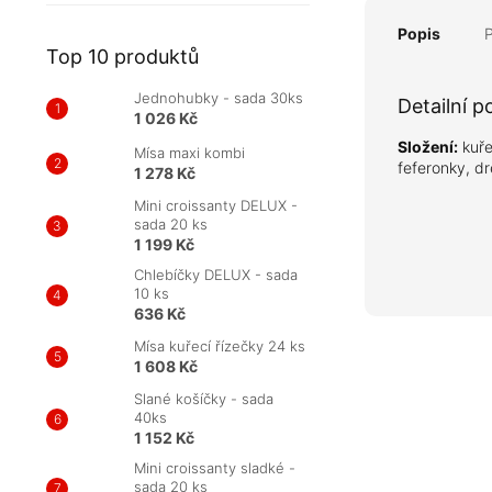
Popis
Top 10 produktů
Jednohubky - sada 30ks
Detailní p
1 026 Kč
Složení:
kuře
Mísa maxi kombi
feferonky, dr
1 278 Kč
Mini croissanty DELUX -
sada 20 ks
1 199 Kč
Chlebíčky DELUX - sada
10 ks
636 Kč
Mísa kuřecí řízečky 24 ks
1 608 Kč
Slané košíčky - sada
40ks
1 152 Kč
Mini croissanty sladké -
sada 20 ks