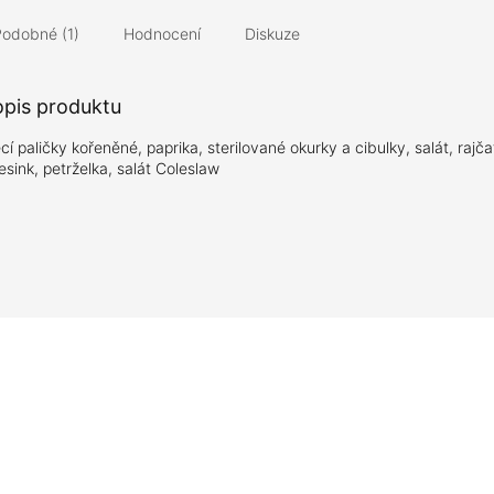
Podobné (1)
Hodnocení
Diskuze
opis produktu
cí paličky kořeněné, paprika, sterilované okurky a cibulky, salát, rajča
esink, petrželka, salát Coleslaw