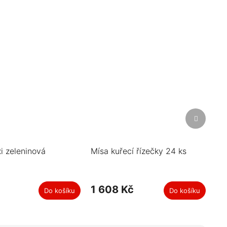
Další
produkt
i zeleninová
Mísa kuřecí řízečky 24 ks
č
1 608 Kč
Do košíku
Do košíku