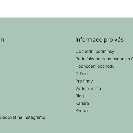
am
Informace pro vás
Obchodní podmínky
Podmínky ochrany osobních 
Hodnocení obchodu
O Dési
Pro firmy
Výdejní místa
Blog
Kariéra
Kontakt
Sledovat na Instagramu