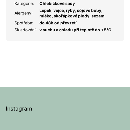
Kategorie
:
Chlebíčkové sady
Lepek, vejce, ryby, sójové boby,
Alergeny
:
mléko, skořápkové plody, sezam
Spotřeba
:
do 48h od převzetí
Skladování
:
v suchu a chladu při teplotě do +5°C
Z
á
p
Instagram
a
t
í