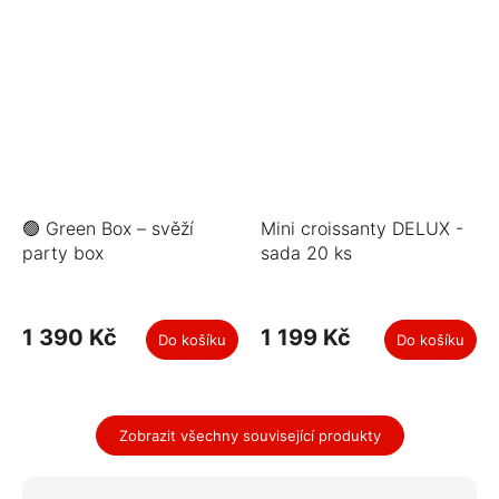
🟢 Green Box – svěží
Mini croissanty DELUX -
party box
sada 20 ks
1 390 Kč
1 199 Kč
Do košíku
Do košíku
Zobrazit všechny související produkty