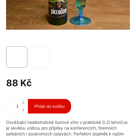
88 Kč
Měrná
cena:
Přidat do košíku
Osvěžující nealkoholické šumivé víno v praktické 0,2l lahvičce
je skvělou volbou pro přípitky na konferencích, firemních
setkáních i soukromých oslavách. Perfektní doplněk k našim