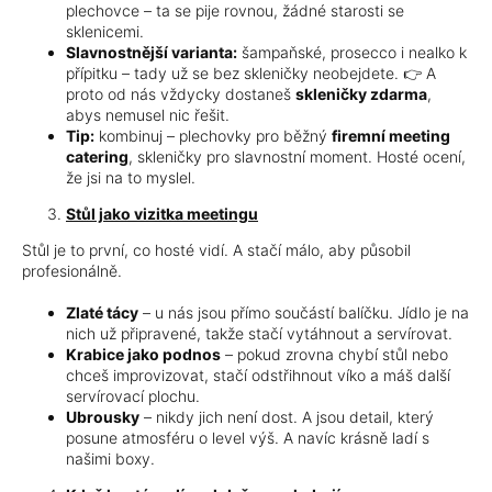
plechovce – ta se pije rovnou, žádné starosti se
sklenicemi.
Slavnostnější varianta:
šampaňské, prosecco i nealko k
přípitku – tady už se bez skleničky neobejdete. 👉 A
proto od nás vždycky dostaneš
skleničky zdarma
,
abys nemusel nic řešit.
Tip:
kombinuj – plechovky pro běžný
firemní meeting
catering
, skleničky pro slavnostní moment. Hosté ocení,
že jsi na to myslel.
Stůl jako vizitka meetingu
Stůl je to první, co hosté vidí. A stačí málo, aby působil
profesionálně.
Zlaté tácy
– u nás jsou přímo součástí balíčku. Jídlo je na
nich už připravené, takže stačí vytáhnout a servírovat.
Krabice jako podnos
– pokud zrovna chybí stůl nebo
chceš improvizovat, stačí odstřihnout víko a máš další
servírovací plochu.
Ubrousky
– nikdy jich není dost. A jsou detail, který
posune atmosféru o level výš. A navíc krásně ladí s
našimi boxy.