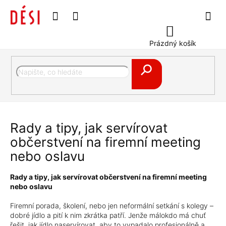
Přejít
🚚 Sobotní rozvoz bez příplatku.Platí do 31.8.
na
obsah
Nákupní
košík
Prázdný košík
Hledat
Rady a tipy, jak servírovat
občerstvení na firemní meeting
nebo oslavu
Rady a tipy, jak servírovat občerstvení na firemní meeting
nebo oslavu
Firemní porada, školení, nebo jen neformální setkání s kolegy –
dobré jídlo a pití k nim zkrátka patří. Jenže málokdo má chuť
řešit, jak jídlo naservírovat, aby to vypadalo profesionálně a