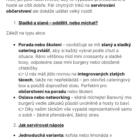
hosté se cítili dobře. Pár chytrých triků na
servírování
občerstvení
ale dokáže udělat velký rozdíl.
Sladké a slané – oddělit, nebo míchat?
Záleží na typu akce.
Porada nebo školení
– osvědčuje se mít
slaný a sladký
catering zvlášť
, aby si každý vybral podle chuti a
situace. Ráno většinou mizí mini croissanty a sladké
boxy, odpoledne zase mini burgery nebo obložené
chlebíčky.
👉 U nás máš jídlo rovnou na
integrovaných zlatých
tácech
, takže nic nepřekládáš – jen otevřeš cateringový
box a položíš doprostřed stolu. Perfektní pro
občerstvení na poradu
nebo školení.
Oslava nebo networking
– klidně míchejte! Barevný mix
burgerů vedle zákusků působí uvolněně a hosty to baví.
👉 Díky našim táckům vše vypadá reprezentativně samo
o sobě – žádné přendávání, žádný stres.
Jak servírovat nápoje
Jednoduchá varianta:
kofola nebo limonáda v