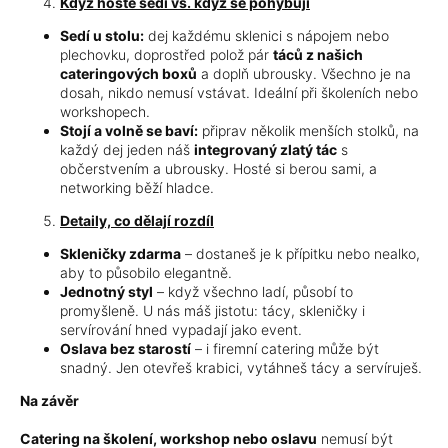
Když hosté sedí vs. když se pohybují
Sedí u stolu:
dej každému sklenici s nápojem nebo
plechovku, doprostřed polož pár
táců z našich
cateringových boxů
a doplň ubrousky. Všechno je na
dosah, nikdo nemusí vstávat. Ideální při školeních nebo
workshopech.
Stojí a volně se baví:
připrav několik menších stolků, na
každý dej jeden náš
integrovaný zlatý tác
s
občerstvením a ubrousky. Hosté si berou sami, a
networking běží hladce.
Detaily, co dělají rozdíl
Skleničky zdarma
– dostaneš je k přípitku nebo nealko,
aby to působilo elegantně.
Jednotný styl
– když všechno ladí, působí to
promyšleně. U nás máš jistotu: tácy, skleničky i
servírování hned vypadají jako event.
Oslava bez starostí
– i firemní catering může být
snadný. Jen otevřeš krabici, vytáhneš tácy a servíruješ.
Na závěr
Catering na školení, workshop nebo oslavu
nemusí být