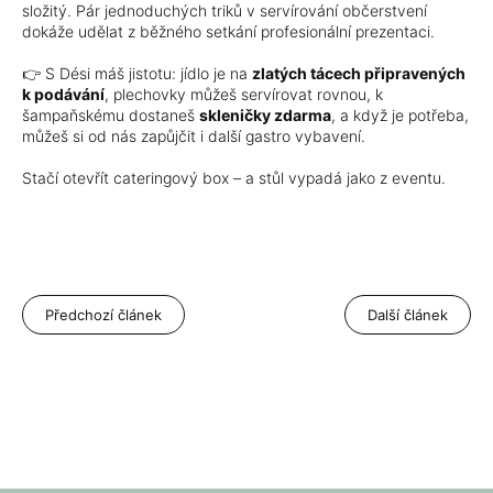
složitý. Pár jednoduchých triků v servírování občerstvení
dokáže udělat z běžného setkání profesionální prezentaci.
👉 S Dési máš jistotu: jídlo je na
zlatých tácech připravených
k podávání
, plechovky můžeš servírovat rovnou, k
šampaňskému dostaneš
skleničky zdarma
, a když je potřeba,
můžeš si od nás zapůjčit i další gastro vybavení.
Stačí otevřít cateringový box – a stůl vypadá jako z eventu.
Předchozí článek
Další článek