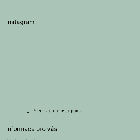
Z
á
p
Instagram
a
t
í
Sledovat na Instagramu
Informace pro vás