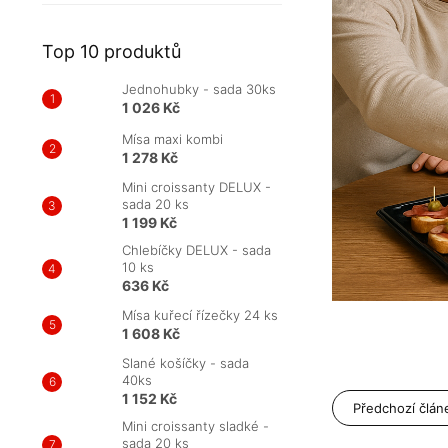
Top 10 produktů
Jednohubky - sada 30ks
1 026 Kč
Mísa maxi kombi
1 278 Kč
Mini croissanty DELUX -
sada 20 ks
1 199 Kč
Chlebíčky DELUX - sada
10 ks
636 Kč
Mísa kuřecí řízečky 24 ks
1 608 Kč
Slané košíčky - sada
40ks
1 152 Kč
Předchozí člán
Mini croissanty sladké -
sada 20 ks