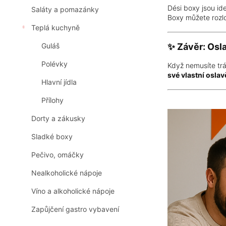
Dési boxy jsou ide
Saláty a pomazánky
Boxy můžete rozlo
Teplá kuchyně
Guláš
✨ Závěr: Osla
Polévky
Když nemusíte tráv
své vlastní oslav
Hlavní jídla
Přílohy
Dorty a zákusky
Sladké boxy
Pečivo, omáčky
Nealkoholické nápoje
Víno a alkoholické nápoje
Zapůjčení gastro vybavení