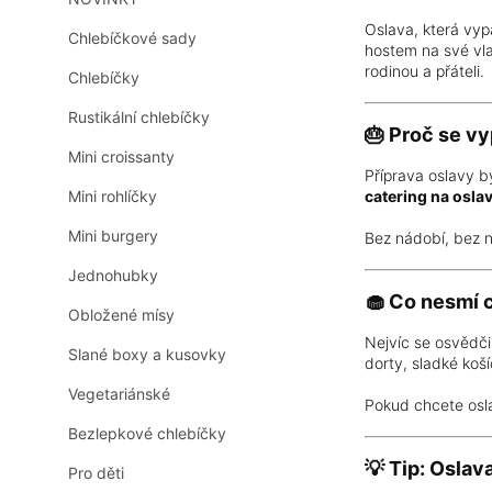
n
Oslava, která vyp
n
Chlebíčkové sady
hostem na své vlas
í
rodinou a přáteli.
Chlebíčky
p
a
Rustikální chlebíčky
n
🎂 Proč se vy
e
Mini croissanty
Příprava oslavy bý
l
Mini rohlíčky
catering na osla
Mini burgery
Bez nádobí, bez n
Jednohubky
🧁 Co nesmí 
Obložené mísy
Nejvíc se osvědč
Slané boxy a kusovky
dorty, sladké koš
Vegetariánské
Pokud chcete osla
Bezlepkové chlebíčky
💡 Tip: Oslav
Pro děti