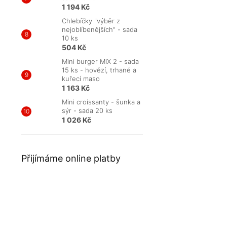
1 194 Kč
Chlebíčky "výběr z
nejoblíbenějších" - sada
10 ks
504 Kč
Mini burger MIX 2 - sada
15 ks - hovězí, trhané a
kuřecí maso
1 163 Kč
Mini croissanty - šunka a
sýr - sada 20 ks
1 026 Kč
Přijímáme online platby