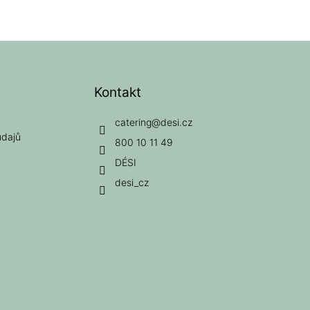
Kontakt
catering
@
desi.cz
údajů
800 10 11 49
DÉSI
desi_cz