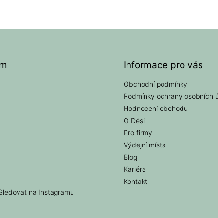
am
Informace pro vás
Obchodní podmínky
Podmínky ochrany osobních 
Hodnocení obchodu
O Dési
Pro firmy
Výdejní místa
Blog
Kariéra
Kontakt
Sledovat na Instagramu