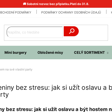
🚚 Sobotní rozvoz bez příplatku.Platí do 31.8.
BCHODNÍ PODMÍNKY
PODMÍNKY OCHRANY OSOBNÍCH ÚDAJŮ
Hledat
Mini burgery
Obložené mísy
CELÝ SORTIMENT
tem na své vlastní party
niny bez stresu: jak si užít oslavu a
arty
y bez stresu: jak si užít oslavu a být hostem n