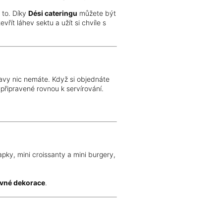
 to. Díky
Dési cateringu
můžete být
vřít láhev sektu a užít si chvíle s
slavy nic nemáte. Když si objednáte
připravené rovnou k servírování.
apky, mini croissanty a mini burgery,
evné dekorace
.