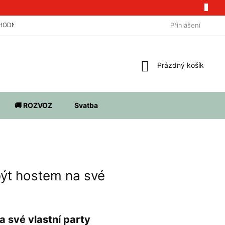
HODNOCENÍ OBCHODU
O DÉSI
PRO FIRMY
Přihlášení
VÝDEJNÍ MÍSTA
Nákupní
Prázdný košík
košík
🚚 ROZVOZ
Svatba
 být hostem na své
a své vlastní party