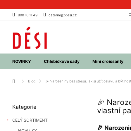
Přejít
na
obsah
O
800 10 11 49
catering@desi.cz
NOVINKY
Chlebíčkové sady
Mini croissanty
Domů
Blog
🎉 Narozeniny bez stresu: jak si užít oslavu a být hos
P
🎉 Naroze
Přeskočit
o
Kategorie
kategorie
s
vlastní p
t
CELÝ SORTIMENT
r
🎉 Narozenin
a
NOVINKY