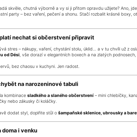
adá skvěle, chutná výborně a vy si ji přitom opravdu užijete? Ano, jde
tní party – bez vaření, pečení a shonu. Stačí rozbalit krásné boxy, ote
platí nechat si občerstvení připravit
vá stres – nákupy, vaření, chystání stolu, úklid… a v tu chvíli už z o
vu od Dési
, vše dorazí v elegantních boxech a na zlatých podnosech, 
ervů, bez chaosu v kuchyni. Jen radost.
chybět na narozeninové tabuli
ila kombinace
sladkého a slaného občerstvení
– mini chlebíčky, kan
íčky nebo zákusky či koláčky.
vě dodat styl, doplňte stůl o
šampaňské sklenice, ubrousky a bar
a doma i venku