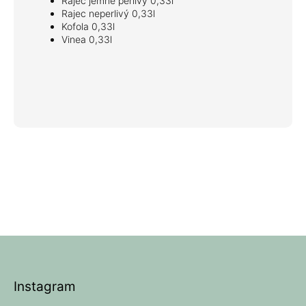
Rajec jemně perlivý 0,33l
Rajec neperlivý 0,33l
Kofola 0,33l
Vinea 0,33l
Z
á
p
Instagram
a
t