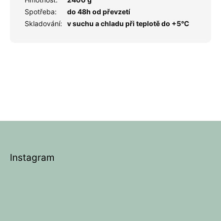
Spotřeba
:
do 48h od převzetí
Skladování
:
v suchu a chladu při teplotě do +5°C
Z
á
p
Instagram
a
t
í