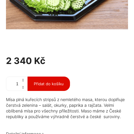
2 340 Kč
Měrná
cena:
Přidat do košíku
Mísa plná kuřecích stripsů z nemletého masa, kterou doplňuje
čerstvá zelenina – salát, okurky, paprika a rajčata. Velmi
oblíbená mísa pro všechny příležitosti. Maso máme z České
republiky a používáme výhradně čerstvé a české suroviny.
Detailní informace