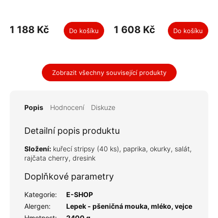
1 188 Kč
1 608 Kč
Do košíku
Do košíku
Zobrazit všechny související produkty
Popis
Hodnocení
Diskuze
Detailní popis produktu
Složení:
kuřecí stripsy (40 ks), paprika, okurky, salát,
rajčata cherry, dresink
Doplňkové parametry
Kategorie
:
E-SHOP
Alergen
:
Lepek - pšeničná mouka, mléko, vejce
Hmotnost
:
2400 g