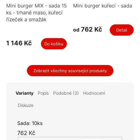
Mini burger MIX - sada 15
Mini burger kuřecí - sada
ks - trhané maso, kuřecí
řízeček a smažák
762 Kč
od
Detail
1 146 Kč
Do košíku
Zobrazit všechny související produkty
Varianty
Popis
Podobné (3)
Hodnocení
Diskuze
Sada: 10ks
762 Kč