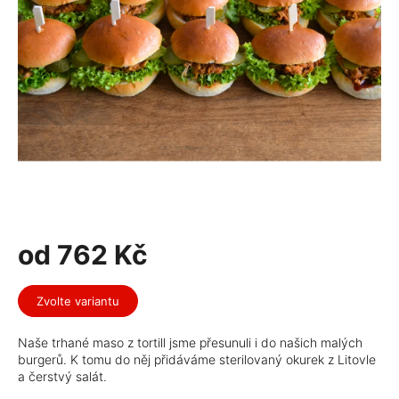
od
762 Kč
Měrná
cena:
Zvolte variantu
Naše trhané maso z tortill jsme přesunuli i do našich malých
burgerů. K tomu do něj přidáváme sterilovaný okurek z Litovle
a čerstvý salát.