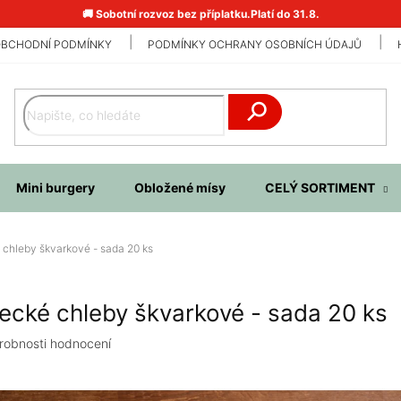
🚚 Sobotní rozvoz bez příplatku.Platí do 31.8.
BCHODNÍ PODMÍNKY
PODMÍNKY OCHRANY OSOBNÍCH ÚDAJŮ
Hledat
Mini burgery
Obložené mísy
CELÝ SORTIMENT
chleby škvarkové - sada 20 ks
ecké chleby škvarkové - sada 20 ks
robnosti hodnocení