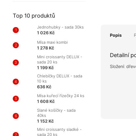
Top 10 produktů
Jednohubky - sada 30ks
1 026 Kč
Popis
Mísa maxi kombi
1 278 Kč
Detailní p
Mini croissanty DELUX -
sada 20 ks
Složení: dřev
1 199 Kč
Chlebíčky DELUX - sada
10 ks
636 Kč
Mísa kuřecí řízečky 24 ks
1 608 Kč
Slané košíčky - sada
40ks
1 152 Kč
Mini croissanty sladké -
sada 20 ks