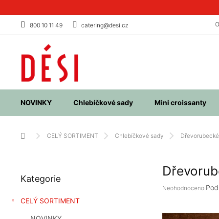
Přejít
na
obsah
O
800 10 11 49
catering@desi.cz
NOVINKY
Chlebíčkové sady
Mini croissanty
Domů
CELÝ SORTIMENT
Chlebíčkové sady
Dřevorubecké 
P
Dřevorub
Přeskočit
o
Kategorie
kategorie
s
Průměrné
Pod
Neohodnoceno
t
hodnocení
CELÝ SORTIMENT
r
produktu
a
je
NOVINKY