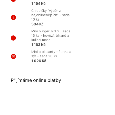
1 194 Kč
Chlebíčky "výběr z
nejoblíbenějších" - sada
10 ks
504 Kč
Mini burger MIX 2 - sada
15 ks - hovězí, trhané a
kuřecí maso
1 163 Kč
Mini croissanty - šunka a
sýr - sada 20 ks
1 026 Kč
Přijímáme online platby