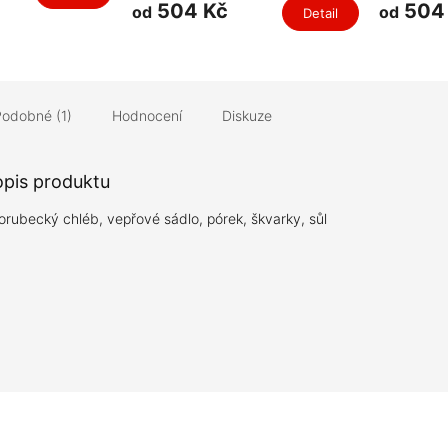
504 Kč
504
od
od
Detail
Podobné (1)
Hodnocení
Diskuze
opis produktu
orubecký chléb, vepřové sádlo, pórek, škvarky, sůl