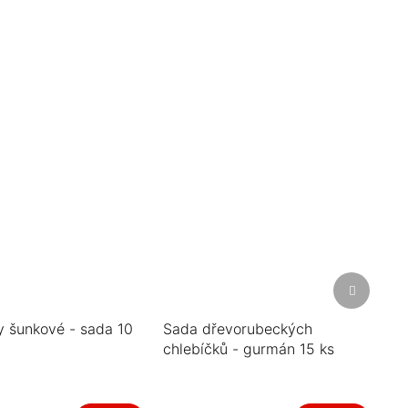
Další
produkt
y šunkové - sada 10
Sada dřevorubeckých
chlebíčků - gurmán 15 ks