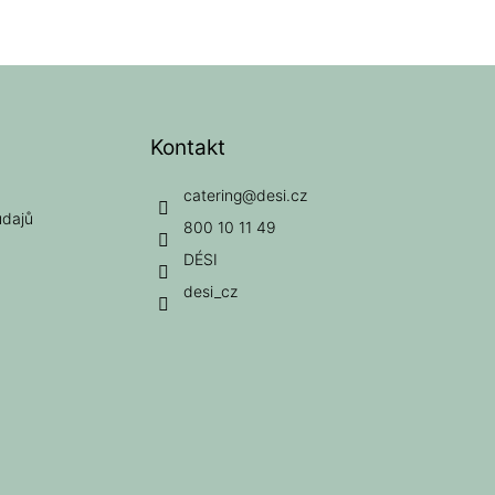
Kontakt
catering
@
desi.cz
údajů
800 10 11 49
DÉSI
desi_cz