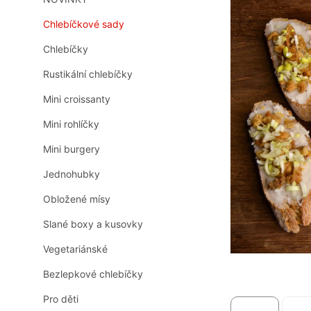
n
0,0
z
n
Chlebíčkové sady
5
í
hvězdiček.
Chlebíčky
p
a
Rustikální chlebíčky
n
e
Mini croissanty
l
Mini rohlíčky
Mini burgery
Jednohubky
Obložené mísy
Slané boxy a kusovky
Vegetariánské
Bezlepkové chlebíčky
Pro děti