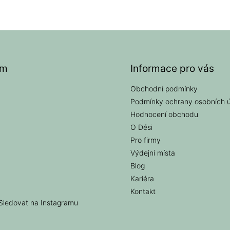
am
Informace pro vás
Obchodní podmínky
Podmínky ochrany osobních 
Hodnocení obchodu
O Dési
Pro firmy
Výdejní místa
Blog
Kariéra
Kontakt
Sledovat na Instagramu