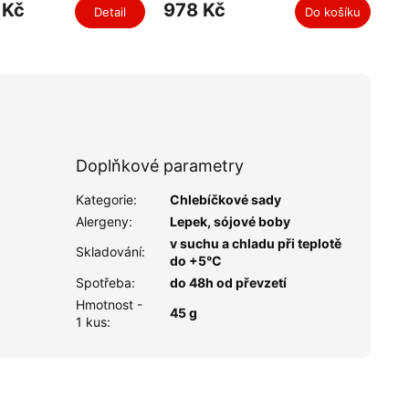
 Kč
978 Kč
Detail
Do košíku
Doplňkové parametry
Kategorie
:
Chlebíčkové sady
Alergeny
:
Lepek, sójové boby
v suchu a chladu při teplotě
Skladování
:
do +5°C
Spotřeba
:
do 48h od převzetí
Hmotnost -
45 g
1 kus
: