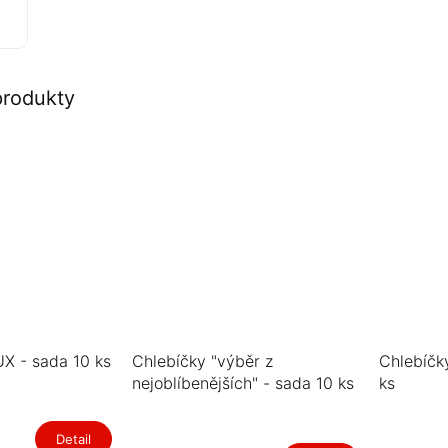
produkty
X - sada 10 ks
Chlebíčky "výběr z
Chlebíčk
nejoblíbenějších" - sada 10 ks
ks
Detail